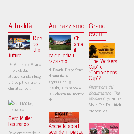
Attualità
Antirazzismo
Grandi
eventi
Ride
Chi
to
ama
the
il
future
calcio, odia il
razzismo.
"The Workers
Da Venezia a Milano
Cup" o
di Davide Drago Sono
in bicicletta,
"Corporations
diminuite le
attraversando i luoghi
Cup"?
aggressioni, gli
più colpiti dalla crisi
Recensione del
insulti, le minacce e
climatica, per...
documentario "The
la violenza nel mondo
Workers Cup"
di Teo
del...
Molin Fop Tra i titoli
proposti da...
Gerd Müller,
l’estraneo
Anche lo sport
Il
scende in piazza
Devo ammetterlo, la