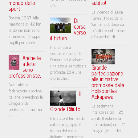
mondo dello
subito!
un
...
sport
La vicenda di Luca
Boston. 1967. Alla
Fanesi, tifoso della
Di
maratona di 42 km
Sambenedettese da
corsa
le donne non sono
più di tre settimane
verso
ammesse. "Troppo
all'ospedale di...
il futuro
fragili per coprire...
E’ una storia
semplice quella di
Anche le
Semere ed Abrham,
atlete
una storia semplice e
Grande
sono
profonda. Ed è una
partecipazione
professioniste.
storia che...
alle iniziative
promosse dalla
Non tutte le
Polisportiva
federazioni sportive
Il
Ackapawa
italiane prevedono la
categoria del
La settimana
Grande Rifiuto
professionismo, ma
intercorsa tra il 25
anche...
C’è stato il tempo del
aprile (Festa della
calcio uruguagio, il
Liberazione) ed il 1°
tempo del calcio
maggio (Festa dei...
italiano, il momento