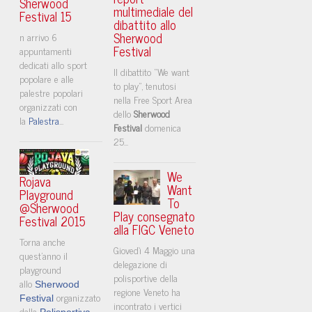
Sherwood
multimediale del
Festival 15
dibattito allo
Sherwood
n arrivo 6
Festival
appuntamenti
dedicati allo sport
Il dibattito “We want
popolare e alle
to play”, tenutosi
palestre popolari
nella Free Sport Area
organizzati con
dello
Sherwood
la
Palestra
...
Festival
domenica
25...
We
Rojava
Want
Playground
To
@Sherwood
Play consegnato
Festival 2015
alla FIGC Veneto
Torna anche
Giovedì 4 Maggio una
quest'anno il
delegazione di
playground
polisportive della
allo
Sherwood
regione Veneto ha
organizzato
Festival
incontrato i vertici
dalla
...
Polisportiva