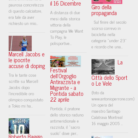
il 16 Dicembre
paurosa concretezza
Giro della
di questo calciatore,
propaganda
A distanza di due
era tale da aver
mesi dalla storica
Sul finire del secolo
richiesto un mio...
vittoria della
scorso correvo in
campagna We Want
bicicletta nella
To Play, le
categoria "under 23"
polisportive...
e ricordo che una...
Marcell Jacobs e
le ipocrite
La
accuse di doping
Festival
Tra le tante cose
dell'Orgoglio
Città dello Sport
Antirazzista e
scritte su Marcell
o Le Vele
Migrante - a
Jacobs dopo
Pontida sabato
(foto da
l’incredibile oro
22 aprile
www.antonioperrone.com)
olimpico conquistato
Un opera del
a Tokio mi ha...
Pontida, il pratone
maestro Santiago
dello storico raduno
Calatrava Montreal
antimeridionale e
16 maggio 2005 ...
razzista, il "sacro
suolo" dove per...
Roberto Baggio,