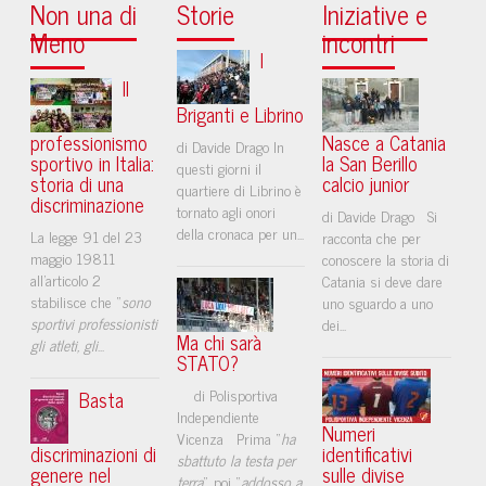
Non una di
Storie
Iniziative e
Meno
incontri
I
Il
Briganti e Librino
professionismo
Nasce a Catania
di Davide Drago In
sportivo in Italia:
la San Berillo
questi giorni il
storia di una
calcio junior
quartiere di Librino è
discriminazione
tornato agli onori
di Davide Drago Si
della cronaca per un...
La legge 91 del 23
racconta che per
maggio 19811
conoscere la storia di
all’articolo 2
Catania si deve dare
stabilisce che “
sono
uno sguardo a uno
sportivi professionisti
dei...
Ma chi sarà
gli atleti, gli
...
STATO?
di Polisportiva
Basta
Independiente
Numeri
Vicenza Prima “
ha
discriminazioni di
identificativi
sbattuto la testa per
genere nel
sulle divise
terra
”, poi “
addosso a