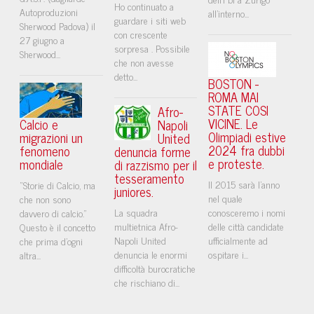
Ho continuato a
Autoproduzioni
all'interno...
guardare i siti web
Sherwood Padova) il
con crescente
27 giugno a
sorpresa . Possibile
Sherwood...
che non avesse
detto...
BOSTON -
ROMA MAI
STATE COSI
Afro-
VICINE. Le
Calcio e
Napoli
Olimpiadi estive
migrazioni un
United
2024 fra dubbi
fenomeno
denuncia forme
e proteste.
mondiale
di razzismo per il
tesseramento
Il 2015 sarà l'anno
“Storie di Calcio, ma
juniores.
nel quale
che non sono
La squadra
conosceremo i nomi
davvero di calcio.”
multietnica Afro-
delle città candidate
Questo è il concetto
Napoli United
ufficialmente ad
che prima d'ogni
denuncia le enormi
ospitare i...
altra...
difficoltà burocratiche
che rischiano di...