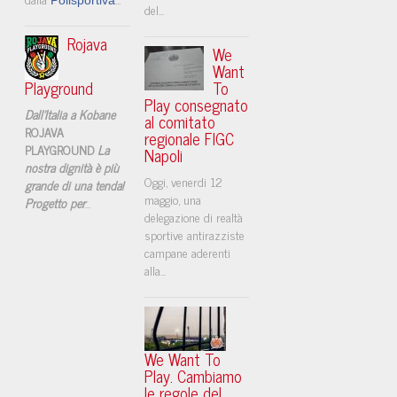
del...
Rojava
We
Want
Playground
To
Play consegnato
Dall'Italia a Kobane
al comitato
ROJAVA
regionale FIGC
PLAYGROUND
La
Napoli
nostra dignità è più
​Oggi, venerdi 12
grande di una tenda!
maggio, una
Progetto per
...
delegazione di realtà
sportive antirazziste
campane aderenti
alla...
We Want To
Play. Cambiamo
le regole del