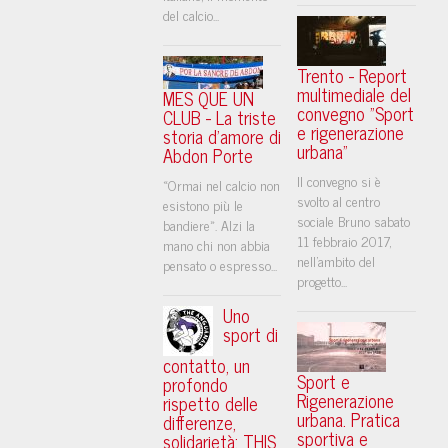
del calcio...
Trento - Report
multimediale del
MES QUE UN
convegno "Sport
CLUB - La triste
e rigenerazione
storia d'amore di
urbana"
Abdon Porte
Il convegno si è
«Ormai nel calcio non
svolto al centro
esistono più le
sociale Bruno sabato
bandiere». Alzi la
11 febbraio 2017,
mano chi non abbia
nell'ambito del
pensato o espresso...
progetto...
Uno
sport di
contatto, un
Sport e
profondo
Rigenerazione
rispetto delle
urbana. Pratica
differenze,
sportiva e
solidarietà: THIS