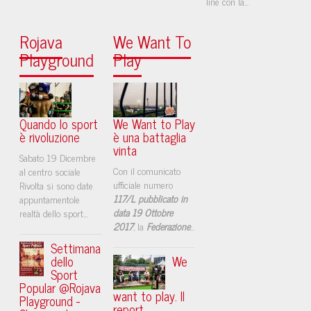
line con la...
Rojava
We Want To
Playground
Play
Quando lo sport
We Want to Play
è rivoluzione
è una battaglia
vinta
Sabato 19 Dicembre
Con il comunicato
al centro sociale
ufficiale numero
Rivolta si sono date
117/L pubblicato in
appuntamentole
data 19 Ottobre
realtà dello sport...
2017
, la
Federazione
...
Settimana
dello
We
Sport
Popular @Rojava
want to play. Il
Playground -
report