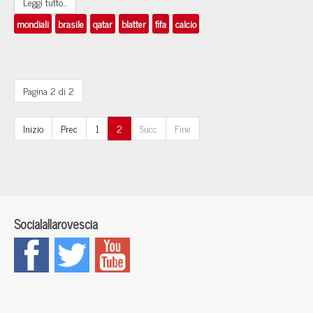
Leggi tutto...
mondiali
brasile
qatar
blatter
fifa
calcio
Pagina 2 di 2
Inizio
Prec
1
2
Succ
Fine
Socialallarovescia