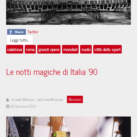
Twitter
Leggi tutto...
calatrava
roma
grandi opere
mondiali
nuoto
città dello sport
Le notti magiche di Italia '90
Ernesto Milanesi - @ErnestoMilanesi
Mondiali
18 Gennaio 2014