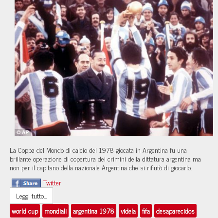
La Coppa del Mondo di calcio del 1978 giocata in Argentina fu una
brillante operazione di copertura dei crimini della dittatura argentina ma
non per il capitano della nazionale Argentina che si rifiutò di giocarlo.
Twitter
Leggi tutto...
world cup
mondiali
argentina 1978
videla
fifa
desaparecidos