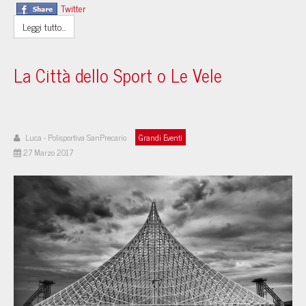
Twitter
Leggi tutto...
La Città dello Sport o Le Vele
Luca - Polisportiva SanPrecario
Grandi Eventi
27 Marzo 2017