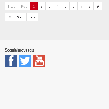
Inizio
Prec
1
2
3
4
5
6
7
8
9
10
Succ
Fine
Socialallarovescia