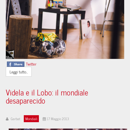
Twitter
Leggi tutto...
Videla e il Lobo: il mondiale
desaparecido
Garbat
Mondiali
17 Maggio 2013