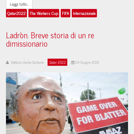
Leggi tutto...
Qatar2022
The Workers Cup
FIFA
Internazionale
Ladròn. Breve storia di un re
dimissionario
Stefano Uarbo Carbone
Qatar 2022
04 Giugno 2015