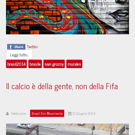
Twitter
Leggi tutto...
brasil2014
brasile
ivan grozny
murales
Il calcio è della gente, non della Fifa
Redazione
Brasil Em Movimento
11 Giugno 2014