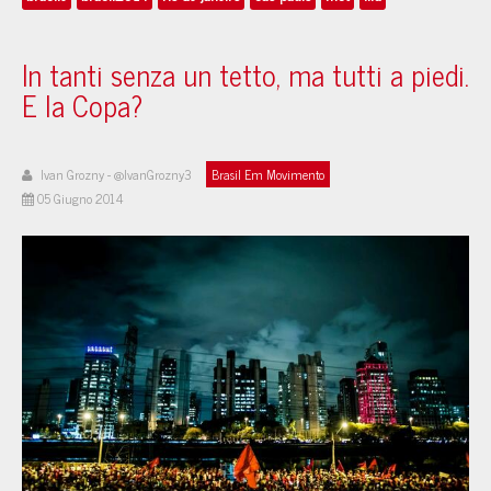
In tanti senza un tetto, ma tutti a piedi.
E la Copa?
Ivan Grozny - @IvanGrozny3
Brasil Em Movimento
05 Giugno 2014