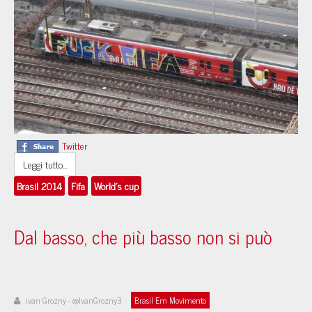
Twitter
Leggi tutto...
Brasil 2014
Fifa
World's cup
Dal basso, che più basso non si può
ivan Grozny - @IvanGrozny3
Brasil Em Movimento