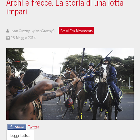
Archi e frecce. La storia di una lotta
impari
ivan Grozny - @IvanGrozny3
Brasil Em Movimento
28 Maggio 2014
Twitter
Leggi tutto...