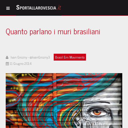
Quanto parlano i muri brasiliani
Ivan Grozny - @IvanGrozny3
Brasil Em Movimento
11 Giugno 2014