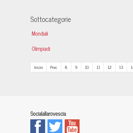
Sottocategorie
Mondiali
Olimpiadi
Inizio
Prec
8
9
10
11
12
13
1
Socialallarovescia