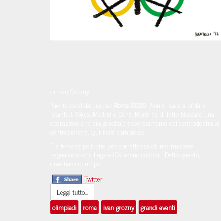
di Ivan Grozny
Niente candidatura per
Roma
2020
. Non ci sarà a sfidare
Istanbul, Tokyo, Madrid e Doha. Monti ha di fatto bloccato una
operazione che era gradita trasversalmente dal centrodestra al
centrosinistra, Quirinale compreso.
Tra le forze politiche, per correttezza di informazione,
segnaliamo che Lega e IDV erano contrari. Detto questo,
divertiamoci un po’..
Twitter
Leggi tutto...
olimpiadi
roma
ivan grozny
grandi eventi