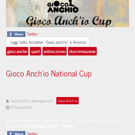
Twitter
Leggi tutto: Iniziative "Gioco anch'io" a Vicenza
gioco anchio
sport
antirazzismo
discriminazione
Gioco Anch’io National Cup
Ivan Grozny - @ivangrozny3
Gioco Anch'io
27 Aprile 2012
In contemporanea in diverse città d’Italia si è disputato il Trofeo Gioco
Anch’io:
Ancona, Bologna, Napoli
e
Padova.
Twitter