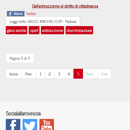
Dall'antirazzismo al diritto di cittadinanza
Twitter
Leggi tutto: GIOCO ANCH’IO CUP - Padova
gioco anchio
sport
antirazzismo
discriminazione
Pagina 5 di 5
Inizio
Prec
1
2
3
4
5
Succ
Fine
Socialallarovescia