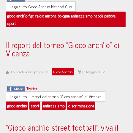
Leggi tutto: Gioco Anch’io National Cup
gioco anch'io figc calcio ancona bologna antirazzismo napoli padova
sport
Il report del torneo "Gioco anch'io" di
Vicenza
Polisportiva Independiente
Gioco Anch'io
15 Maggio 2012
Twitter
Leggi tutto: Il report del torneo "Gioco anch'io" di Vicenza
gioco anchio
sport
antirazzismo
discriminazione
“Gioco anch’io street football”, viva il