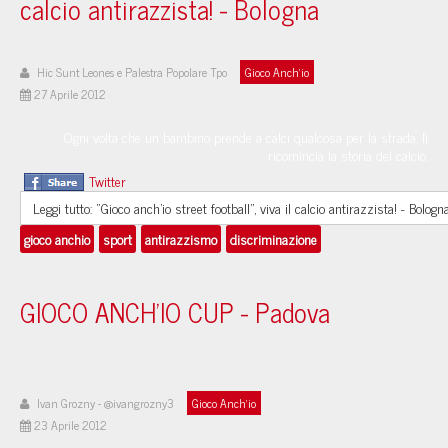
calcio antirazzista! - Bologna
Hic Sunt Leones e Palestra Popolare Tpo
Gioco Anch'io
27 Aprile 2012
Ogni volta che un bambino prende a calci qualcosa per la strada, lì
ricomincia la storia del calcio.
Twitter
Leggi tutto: “Gioco anch’io street football”, viva il calcio antirazzista! - Bologn
gioco anchio
sport
antirazzismo
discriminazione
GIOCO ANCH’IO CUP - Padova
Ivan Grozny - @ivangrozny3
Gioco Anch'io
23 Aprile 2012