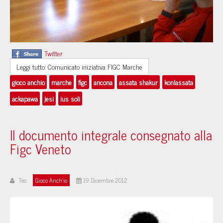
Twitter
Leggi tutto: Comunicato iniziativa FIGC Marche
gioco anchio
marche
figc
ancona
assata shakur
konlassata
ackapawa
jesi
ius soli
Il documento integrale consegnato alla
Figc Veneto
Teo
Gioco Anch'io
19 Dicembre 2012