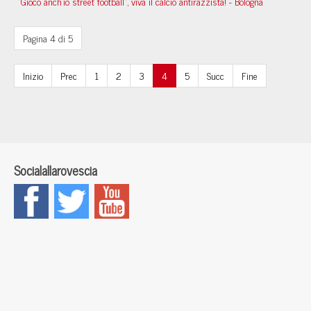
“Gioco anch’io street football”, viva il calcio antirazzista! - Bologna
Pagina 4 di 5
Inizio
Prec
1
2
3
4
5
Succ
Fine
Socialallarovescia