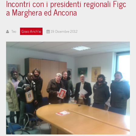
Incontri con i presidenti regionali Figc
a Marghera ed Ancona
Teo
Gioco Anch'io
19 Dicembre 2012