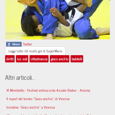
Twitter
Leggi tutto: Gli inutili gol di SuperMario
diritti
ius soli
cittadinanza
gioco anch'io
balotelli
Altri articoli...
XI Mondialito - Festival antirazzista Assata Shakur - Ancona
Il report del torneo "Gioco anch'io" di Vicenza
Iniziative "Gioco anch'io" a Vicenza