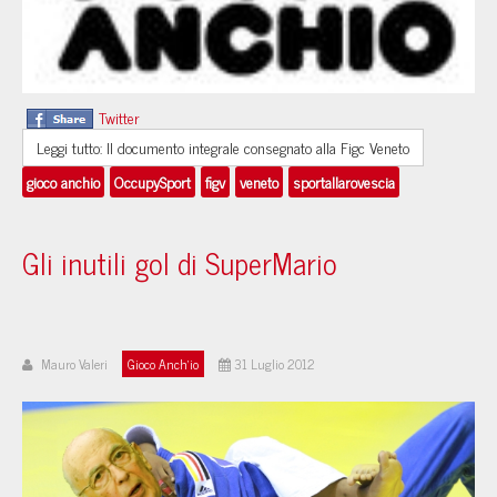
Twitter
Leggi tutto: Il documento integrale consegnato alla Figc Veneto
gioco anchio
OccupySport
figv
veneto
sportallarovescia
Gli inutili gol di SuperMario
Mauro Valeri
Gioco Anch'io
31 Luglio 2012