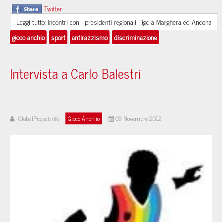
Twitter
Leggi tutto: Incontri con i presidenti regionali Figc a Marghera ed Ancona
gioco anchio
sport
antirazzismo
discriminazione
Intervista a Carlo Balestri
GlobalProject.info
Gioco Anch'io
09 Novembre 2012