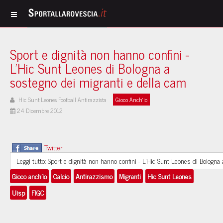
Sport e dignità non hanno confini -
L'Hic Sunt Leones di Bologna a
sostegno dei migranti e della cam
Hic Sunt Leones Football Antirazzista
Gioco Anch'io
24 Dicembre 2012
Twitter
Leggi tutto: Sport e dignità non hanno confini - L'Hic Sunt Leones di Bologna
Gioco anch'io
Calcio
Antirazzismo
Migranti
Hic Sunt Leones
Uisp
FIGC