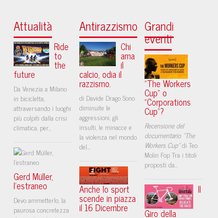
Attualità
Antirazzismo
Grandi
eventi
Ride
Chi
to
ama
the
il
future
calcio, odia il
razzismo.
"The Workers
Da Venezia a Milano
Cup" o
di Davide Drago Sono
in bicicletta,
"Corporations
diminuite le
attraversando i luoghi
Cup"?
aggressioni, gli
più colpiti dalla crisi
Recensione del
insulti, le minacce e
climatica, per...
documentario "The
la violenza nel mondo
Workers Cup"
di Teo
del...
Molin Fop Tra i titoli
proposti da...
Gerd Müller,
l’estraneo
Anche lo sport
Il
scende in piazza
Devo ammetterlo, la
il 16 Dicembre
paurosa concretezza
Giro della