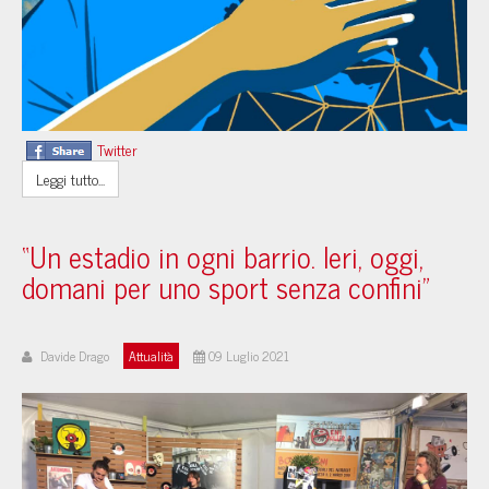
Twitter
Leggi tutto...
“Un estadio in ogni barrio. Ieri, oggi,
domani per uno sport senza confini”
Davide Drago
Attualità
09 Luglio 2021