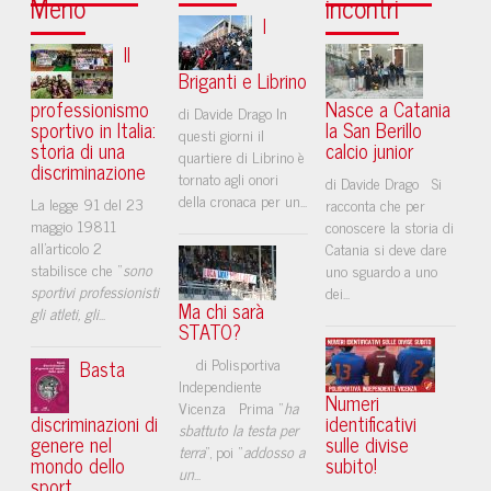
Meno
incontri
I
Il
Briganti e Librino
professionismo
Nasce a Catania
di Davide Drago In
sportivo in Italia:
la San Berillo
questi giorni il
storia di una
calcio junior
quartiere di Librino è
discriminazione
tornato agli onori
di Davide Drago Si
della cronaca per un...
La legge 91 del 23
racconta che per
maggio 19811
conoscere la storia di
all’articolo 2
Catania si deve dare
stabilisce che “
sono
uno sguardo a uno
sportivi professionisti
dei...
Ma chi sarà
gli atleti, gli
...
STATO?
di Polisportiva
Basta
Independiente
Numeri
Vicenza Prima “
ha
discriminazioni di
identificativi
sbattuto la testa per
genere nel
sulle divise
terra
”, poi “
addosso a
mondo dello
subito!
un
...
sport