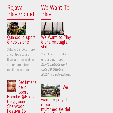
Rojava
We Want To
Playground
Play
Quando lo sport
We Want to Play
è rivoluzione
è una battaglia
vinta
Sabato 19 Dicembre
Con il comunicato
al centro sociale
ufficiale numero
Rivolta si sono date
117/L pubblicato in
appuntamentole
data 19 Ottobre
realtà dello sport...
2017
, la
Federazione
...
Settimana
dello
We
Sport
Popular @Rojava
want to play. Il
Playground -
report
Sherwood
multimediale del
Festival 15