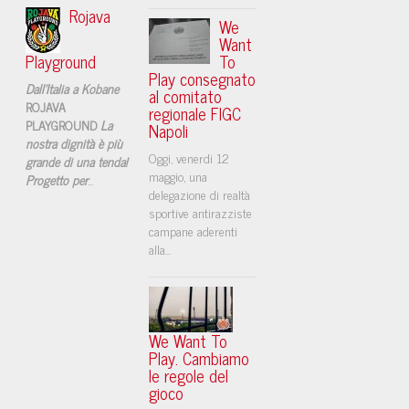
Rojava
We
Want
Playground
To
Play consegnato
Dall'Italia a Kobane
al comitato
ROJAVA
regionale FIGC
PLAYGROUND
La
Napoli
nostra dignità è più
​Oggi, venerdi 12
grande di una tenda!
maggio, una
Progetto per
...
delegazione di realtà
sportive antirazziste
campane aderenti
alla...
We Want To
Play. Cambiamo
le regole del
gioco