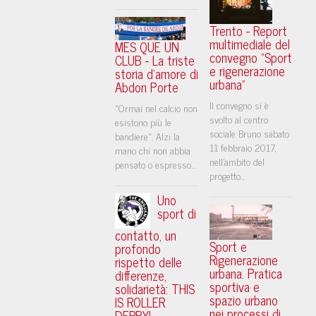
Trento - Report
multimediale del
MES QUE UN
convegno "Sport
CLUB - La triste
e rigenerazione
storia d'amore di
urbana"
Abdon Porte
Il convegno si è
«Ormai nel calcio non
svolto al centro
esistono più le
sociale Bruno sabato
bandiere». Alzi la
11 febbraio 2017,
mano chi non abbia
nell'ambito del
pensato o espresso...
progetto...
Uno
sport di
contatto, un
Sport e
profondo
Rigenerazione
rispetto delle
urbana. Pratica
differenze,
sportiva e
solidarietà: THIS
spazio urbano
IS ROLLER
nei processi di
DERBY!