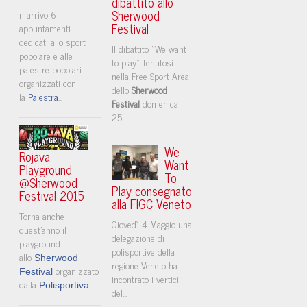
dibattito allo
Sherwood
n arrivo 6
Festival
appuntamenti
dedicati allo sport
Il dibattito “We want
popolare e alle
to play”, tenutosi
palestre popolari
nella Free Sport Area
organizzati con
dello
Sherwood
la
Palestra
...
Festival
domenica
25...
We
Rojava
Want
Playground
To
@Sherwood
Play consegnato
Festival 2015
alla FIGC Veneto
Torna anche
Giovedì 4 Maggio una
quest'anno il
delegazione di
playground
polisportive della
allo
Sherwood
regione Veneto ha
organizzato
Festival
incontrato i vertici
dalla
...
Polisportiva
del...