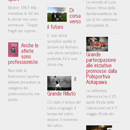
La vicenda di Luca
Boston. 1967. Alla
Fanesi, tifoso della
Di
maratona di 42 km
Sambenedettese da
corsa
le donne non sono
più di tre settimane
verso
ammesse. "Troppo
all'ospedale di...
il futuro
fragili per coprire...
E’ una storia
semplice quella di
Anche le
Semere ed Abrham,
atlete
una storia semplice e
Grande
sono
profonda. Ed è una
partecipazione
professioniste.
storia che...
alle iniziative
promosse dalla
Non tutte le
Polisportiva
federazioni sportive
Il
Ackapawa
italiane prevedono la
categoria del
La settimana
Grande Rifiuto
professionismo, ma
intercorsa tra il 25
anche...
C’è stato il tempo del
aprile (Festa della
calcio uruguagio, il
Liberazione) ed il 1°
tempo del calcio
maggio (Festa dei...
italiano, il momento
del calcio...