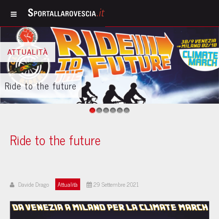
ATTUALITÀ
Gerd Müller, l’estraneo
1
2
3
4
5
6
Ride to the future
Davide Drago
Attualità
29 Settembre 2021