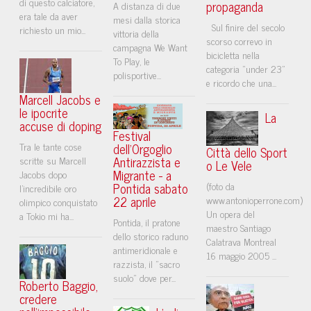
di questo calciatore,
propaganda
A distanza di due
era tale da aver
mesi dalla storica
Sul finire del secolo
richiesto un mio...
vittoria della
scorso correvo in
campagna We Want
bicicletta nella
To Play, le
categoria "under 23"
polisportive...
e ricordo che una...
Marcell Jacobs e
le ipocrite
La
accuse di doping
Festival
Tra le tante cose
dell'Orgoglio
Città dello Sport
Antirazzista e
scritte su Marcell
o Le Vele
Migrante - a
Jacobs dopo
Pontida sabato
(foto da
l’incredibile oro
22 aprile
www.antonioperrone.com)
olimpico conquistato
Un opera del
a Tokio mi ha...
Pontida, il pratone
maestro Santiago
dello storico raduno
Calatrava Montreal
antimeridionale e
16 maggio 2005 ...
razzista, il "sacro
suolo" dove per...
Roberto Baggio,
credere