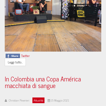
Twitter
Leggi tutto...
In Colombia una Copa América
macchiata di sangue
Christian Peverieri
Attualità
15 Maggio 2021