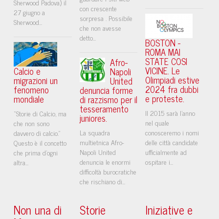
Sherwood Padova) il
con crescente
27 giugno a
sorpresa . Possibile
Sherwood...
che non avesse
detto...
BOSTON -
ROMA MAI
STATE COSI
Afro-
VICINE. Le
Calcio e
Napoli
Olimpiadi estive
migrazioni un
United
2024 fra dubbi
fenomeno
denuncia forme
e proteste.
mondiale
di razzismo per il
tesseramento
Il 2015 sarà l'anno
“Storie di Calcio, ma
juniores.
nel quale
che non sono
La squadra
conosceremo i nomi
davvero di calcio.”
multietnica Afro-
delle città candidate
Questo è il concetto
Napoli United
ufficialmente ad
che prima d'ogni
denuncia le enormi
ospitare i...
altra...
difficoltà burocratiche
che rischiano di...
Non una di
Storie
Iniziative e