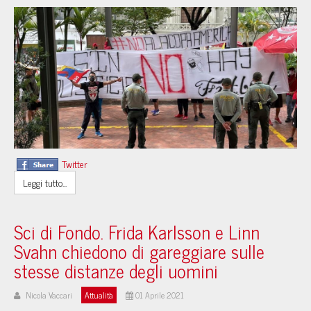
Twitter
Leggi tutto...
Sci di Fondo. Frida Karlsson e Linn
Svahn chiedono di gareggiare sulle
stesse distanze degli uomini
Nicola Vaccari
Attualità
01 Aprile 2021