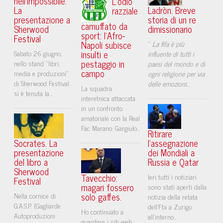
nell'impossibile.
L’odio
La
Ladròn. Breve
razziale
presentazione a
storia di un re
camuffato da
Sherwood
dimissionario
sport: l’Afro-
Festival
Napoli subisce
“
La fifa è più
insulti e
Sabato 26 giugno,
influente di tutti i
pestaggio in
nello stand “libri,
paesi del mondo e di
campo
media e produzioni”
ogni religione per via
di Sherwood Festival
delle emozioni
...
La squadra
si è tenuta la...
interetnica attaccata
in un confronto
amatoriale con la Real
Fac Marano. Gargiulo...
Ritirare
Socrates. La
l'assegnazione
presentazione
dei Mondiali a
del libro a
Russia e Qatar
Sherwood
Tavecchio:
Ieri tutti i notiziari
Festival
magari fossero
sono stati aperti dalla
solo gaffes.
Nella cornice di
notizia della retata
G.A.S.P. (Gagliarde
dell'Fbi a Zurigo
Ho continuato a
Autoproduzioni
all'interno...
guardare i siti web