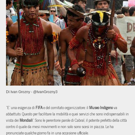
Di Ivan Grozny - @IvanGrozny3
“E’ una esigenza di
FIFA
e del comitato organizzatore: il
Museo Indigeno
va
abbattuto. Questo per facilitare la mobilità e quei servizi che sono indispensabili in
vista dei
Mondiali
”. Sono le perentorie parole di Cabral, il potente prefetto della città
contro il quale da mesi movimenti e non solo sono scesi in piazza. Le ha
pronunciate qualche giorno fa in una occasione ufficiale.