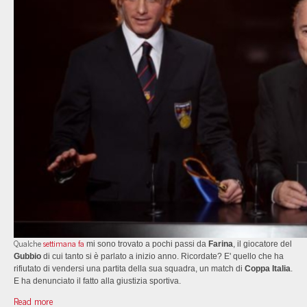
Qualche
settimana fa
mi sono trovato a pochi passi da
Farina
, il giocatore del
Gubbio
di cui tanto si è parlato a inizio anno. Ricordate? E' quello che ha
rifiutato di vendersi una partita della sua squadra, un match di
Coppa Italia
.
E ha denunciato il fatto alla giustizia sportiva.
Read more