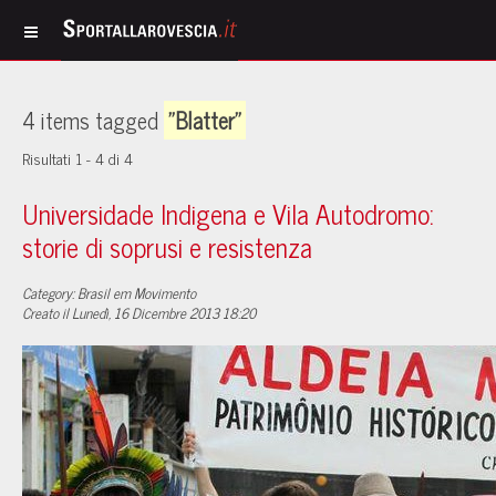
4 items tagged
"Blatter"
Risultati 1 - 4 di 4
Universidade Indigena e Vila Autodromo:
storie di soprusi e resistenza
Category: Brasil em Movimento
Creato il Lunedì, 16 Dicembre 2013 18:20