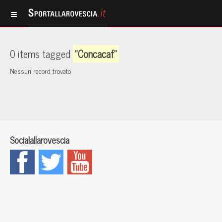
0 items tagged
"Concacaf"
Nessun record trovato
Socialallarovescia