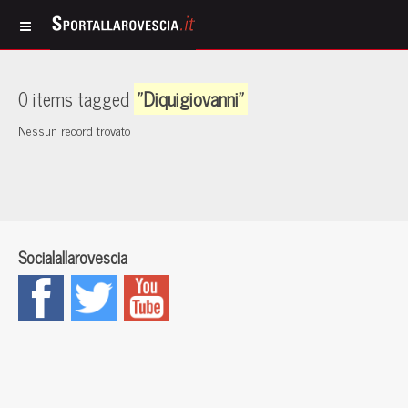
0 items tagged
"Diquigiovanni"
Nessun record trovato
Socialallarovescia