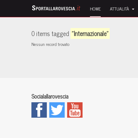
HOME
ATTUALITÀ
0 items tagged
"Internazionale"
Nessun record trovato
Socialallarovescia