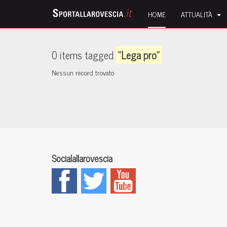
HOME
ATTUALITÀ
0 items tagged
"Lega pro"
Nessun record trovato
Socialallarovescia