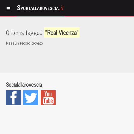
0 items tagged
"Real Vicenza"
Nessun record trovato
Socialallarovescia