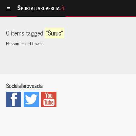
0 items tagged
"Suruc"
Nessun record trovato
Socialallarovescia