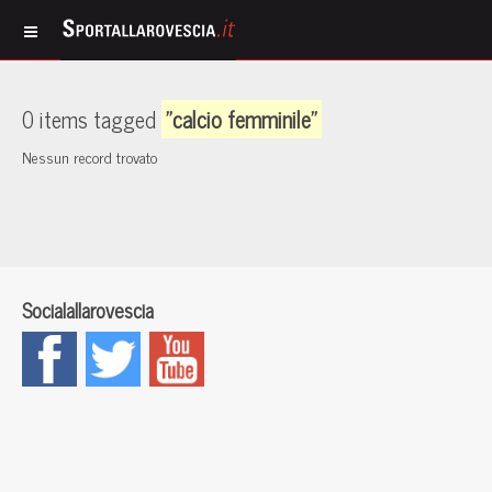
0 items tagged
"calcio femminile"
Nessun record trovato
Socialallarovescia