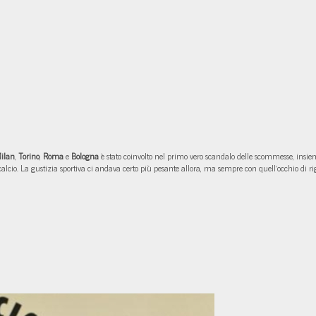
ilan
,
Torino
,
Roma
e
Bologna
è stato coinvolto nel primo vero scandalo delle scommesse, insie
col calcio. La gustizia sportiva ci andava certo più pesante allora, ma sempre con quell'occhio di r