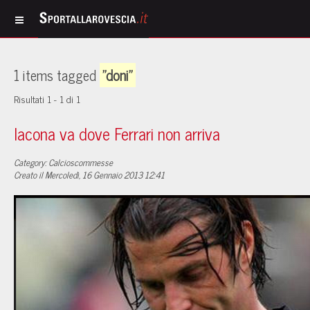
1 items tagged
"doni"
Risultati 1 - 1 di 1
Iacona va dove Ferrari non arriva
Category: Calcioscommesse
Creato il Mercoledì, 16 Gennaio 2013 12:41