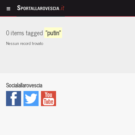
0 items tagged
"putin"
Nessun record trovato
Socialallarovescia