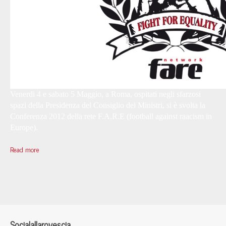
Venerdi 4 e sabato 5 Maggio, a Roma, ospitati negli sfarzosi
spazi della Presidenza del Consiglio dei Ministri, si è svolta la
Conferenza 2012 della rete F.A.R.E (
football against raacism in
Europe
).
Read more
Socialallarovescia