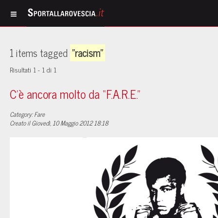
1 items tagged
"racism"
Risultati 1 - 1 di 1
C'è ancora molto da “F.A.R.E.”
Category: Fare
Creato il Giovedì, 10 Maggio 2012 18:18