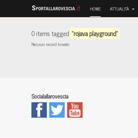
HOME
ATTUALITÀ
0 items tagged
"rojava playground"
Nessun record trovato
Socialallarovescia