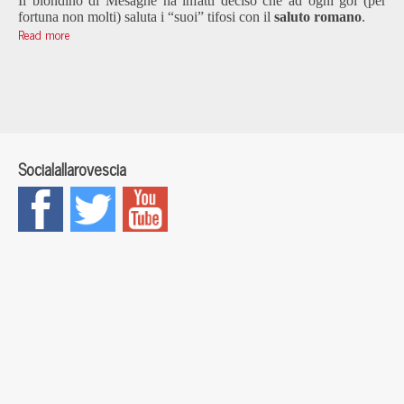
Il biondino di Mesagne ha infatti deciso che ad ogni gol (per
fortuna non molti) saluta i “suoi” tifosi con il
saluto romano
.
Read more
Socialallarovescia