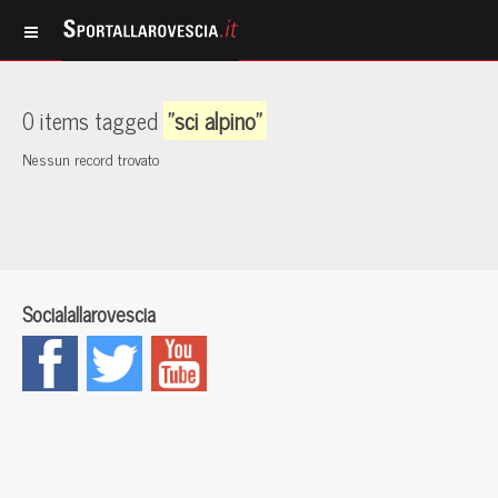
0 items tagged
"sci alpino"
Nessun record trovato
Socialallarovescia