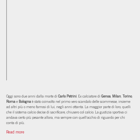
Oggi sono due anni dalla morte di
Carlo Petrini
. Ex calciatore di
Genoa
,
Milan
,
Torino
,
Roma
e
Bologna
è stato coinvolto nel primo vero scandalo delle scommesse, insieme
ad altri più o meno famosi di lui, negli anni ottanta. La maggior parte di loro, quelli
che il sistema calcio decise di sacrificare, chiusero col calcio. La gustizia sportiva ci
andava certo più pesante allora, ma sempre con quell'occhio di riguardo per chi
conta di più.
Read more