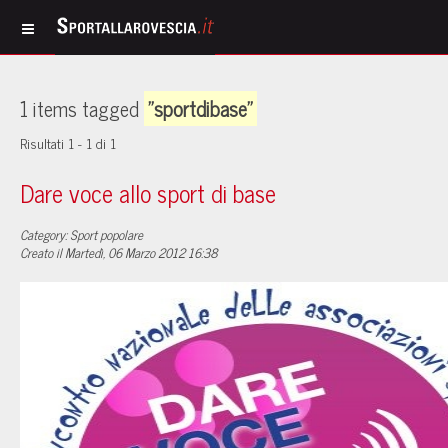
1 items tagged
"sportdibase"
Risultati 1 - 1 di 1
Dare voce allo sport di base
Category: Sport popolare
Creato il Martedì, 06 Marzo 2012 16:38