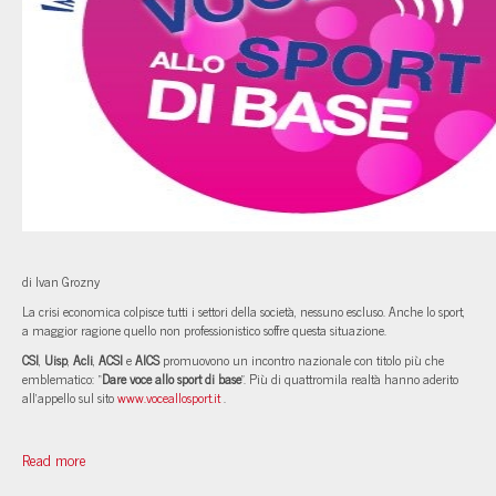
di Ivan Grozny
La crisi economica colpisce tutti i settori della società, nessuno escluso. Anche lo sport,
a maggior ragione quello non professionistico soffre questa situazione.
CSI
,
Uisp
,
Acli
,
ACSI
e
AICS
promuovono un incontro nazionale con titolo più che
emblematico: “
Dare voce allo sport di base
”. Più di quattromila realtà hanno aderito
all’appello sul sito
www.voceallosport.it
.
Read more