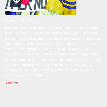
A cura di Mauro Valeri
Il recente episodio accaduto in seconda categoria, come troppo
spesso accade, è riuscito a guadagnarsi una qualche attenzione
solo per il coraggioso quanto eclatante gesto messo in atto dalla
società giovanile Rimini. Ovvero, la “minaccia” di ritirare la
squadra dal campionato per i continui insulti razzisti che
ricevono i giocatori. Nulla di nuovo, anche nell’atteggiamento
del presidente del Comitato provinciale della Figc di Rimini, che
non solo ha minimizzato l’accaduto ma ha anche avanzato
illazioni che quello del razzismo sia una semplice scusa per
nascondere altri problemi.
Read more