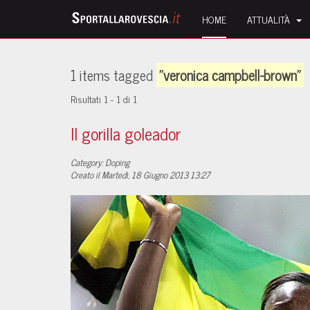
HOME
ATTUALITÀ
1 items tagged
"veronica campbell-brown"
Risultati 1 - 1 di 1
Il gorilla goleador
Category: Doping
Creato il Martedì, 18 Giugno 2013 13:27