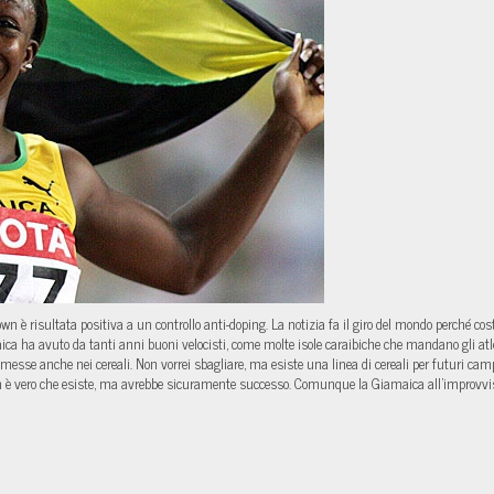
 è risultata positiva a un controllo anti-doping. La notizia fa il giro del mondo perché co
ca ha avuto da tanti anni buoni velocisti, come molte isole caraibiche che mandano gli atleti 
messe anche nei cereali. Non vorrei sbagliare, ma esiste una linea di cereali per futuri campio
Non è vero che esiste, ma avrebbe sicuramente successo. Comunque la Giamaica all’improvv