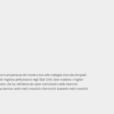
stei è campionessa del mondo e due volte medaglia d’oro alle olimpiadi.
miglioria perfezionarsi negli Stati Uniti, dove risiedono i migliori
ni, che ha, nell’elenco dei valori nutrizionali e delle vitamine
iso domina: cento metri maschili e femminili, duecento metri maschili