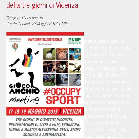
della tre giorni di Vicenza
Category: Gioco anch'io
Creato il Lunedì, 27 Maggio 2013 14:02
Siamo così sicuri che
quello che abbiamo visto
e praticato a Vicenza
durante il "Gioco
Anch'io Meeting" sia
"Sport alla Rovescia"?
Tre giorni di tornei non
competitivi di calcio con
squadre multietniche in
cui l'arbitro fischia solo
la fine dei tempi di
gioco; incontri di Muay
Thai, dove al gong,
dopo essersi affrontati
senza esclusione di