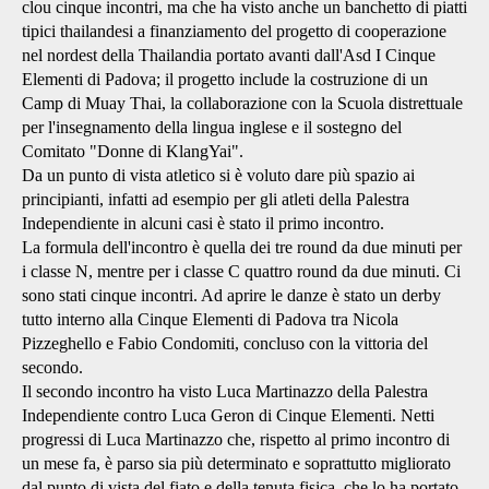
clou cinque incontri, ma che ha visto anche un banchetto di piatti
tipici thailandesi a finanziamento del progetto di cooperazione
nel nordest della Thailandia portato avanti dall'Asd I Cinque
Elementi di Padova; il progetto include la costruzione di un
Camp di Muay Thai, la collaborazione con la Scuola distrettuale
per l'insegnamento della lingua inglese e il sostegno del
Comitato "Donne di KlangYai".
Da un punto di vista atletico si è voluto dare più spazio ai
principianti, infatti ad esempio per gli atleti della Palestra
Independiente in alcuni casi è stato il primo incontro.
La formula dell'incontro è quella dei tre round da due minuti per
i classe N, mentre per i classe C quattro round da due minuti. Ci
sono stati cinque incontri. Ad aprire le danze è stato un derby
tutto interno alla Cinque Elementi di Padova tra Nicola
Pizzeghello e Fabio Condomiti, concluso con la vittoria del
secondo.
Il secondo incontro ha visto Luca Martinazzo della Palestra
Independiente contro Luca Geron di Cinque Elementi. Netti
progressi di Luca Martinazzo che, rispetto al primo incontro di
un mese fa, è parso sia più determinato e soprattutto migliorato
dal punto di vista del fiato e della tenuta fisica, che lo ha portato