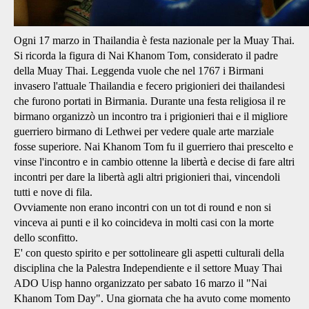
Ogni 17 marzo in Thailandia è festa nazionale per la Muay Thai.
Si ricorda la figura di Nai Khanom Tom, considerato il padre
della Muay Thai. Leggenda vuole che nel 1767 i Birmani
invasero l'attuale Thailandia e fecero prigionieri dei thailandesi
che furono portati in Birmania. Durante una festa religiosa il re
birmano organizzò un incontro tra i prigionieri thai e il migliore
guerriero birmano di Lethwei per vedere quale arte marziale
fosse superiore. Nai Khanom Tom fu il guerriero thai prescelto e
vinse l'incontro e in cambio ottenne la libertà e decise di fare altri
incontri per dare la libertà agli altri prigionieri thai, vincendoli
tutti e nove di fila.
Ovviamente non erano incontri con un tot di round e non si
vinceva ai punti e il ko coincideva in molti casi con la morte
dello sconfitto.
E' con questo spirito e per sottolineare gli aspetti culturali della
disciplina che la Palestra Independiente e il settore Muay Thai
ADO Uisp hanno organizzato per sabato 16 marzo il "Nai
Khanom Tom Day". Una giornata che ha avuto come momento