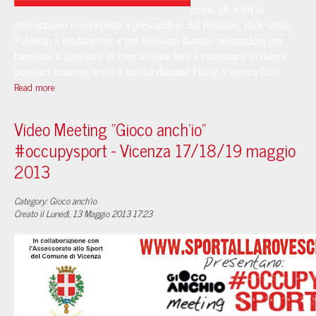
colpi, gli atleti si
abbracciano con rispetto a prescindere dal risultato; sfide Italia-
Pakistan a Badminton; e poi Parkour, Karate, animazioni per
bambini, Capoeira e in conclusione tutti a cimentarsi in danze
popolari rumene, serbe e turche durante l'Uisp Vicenza Day.
Read more
Video Meeting "Gioco anch'io"
#occupysport - Vicenza 17/18/19 maggio
2013
Category: Gioco anch'io
Creato il Lunedì, 13 Maggio 2013 17:23