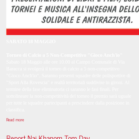
SABATO 18 MAGGIO
Torneo di Calcio a 5 Non-Competitivo "Gioco Anch'io"
Sabato 18 Maggio alle ore 10.00 al Campo Comunale di Via
Baracca si svolgerà il torneo di calcio a 5 non-competitivo
"Gioco Anch'io". Saranno presenti squadre delle polisportive di
"Sport Alla Rovescia" e realtà territoriali suddivise in gironi. Al
termine della fase eliminatoria ci saranno le fasi finali. Per
sottolineare la non-competitività del torneo il premio sarà uguale
per tutte le squadre partecipanti a prescindere dalla posizione in
classifica.
Read more
Report Nai Khanom Tom Day