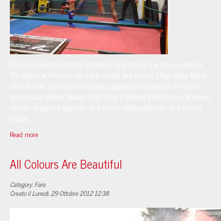
Dopo il riuscito training progress di domenica scorsa, sabato 8
Dicembre a Vicenza gli atleti veneti del settore Uisp della Muay
Thai hanno indossato caschetto, guantoni e paratibie e hanno
dato vita al primo Muay Thai Uisp Fighting Day. Non è il primo
evento di questo tipo che la Palestra Independiente di Vicenza
ospita.
Read more
All Colours Are Beautiful
Category: Fare
Creato il Lunedì, 29 Ottobre 2012 12:38