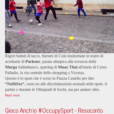
Rigori battuti di tacco, finestre di Coin trasformate in teatro di
acrobazie di
Parkour
, parata olimpica alla rovescia della
Murga
Saltimbanco, sparring di
Muay Thai
all'inizio di Corso
Palladio, la via centrale dello shopping a Vicenza.
Questo è lo sport che è sceso in Piazza Castello per dire
“NoDiSex”
, ossia no alle discriminazioni sessuali nello sport. A
partire e durante le Olimpiadi di Sochi, ma per andare oltre.
Read more
Gioco Anch'io #OccupySport - Resoconto