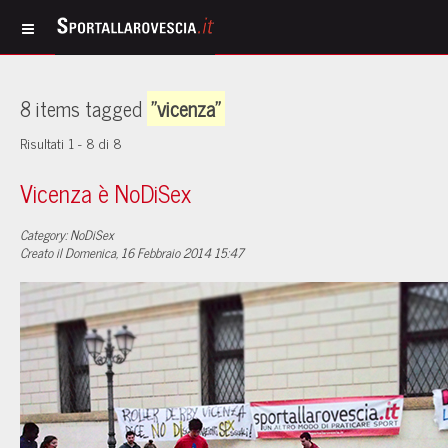
8 items tagged
"vicenza"
Risultati 1 - 8 di 8
Vicenza è NoDiSex
Category: NoDiSex
Creato il Domenica, 16 Febbraio 2014 15:47