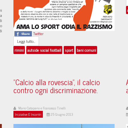
mi
ta
di
to
di
Twitter
Leggi tutto...
rimini
autside social football
sport
beni comuni
"Calcio alla rovescia", il calcio
contro ogni discriminazione.
Mario Catapano e Francesco Tinelli
Iniziative E Incontri
25 Giugno 2013