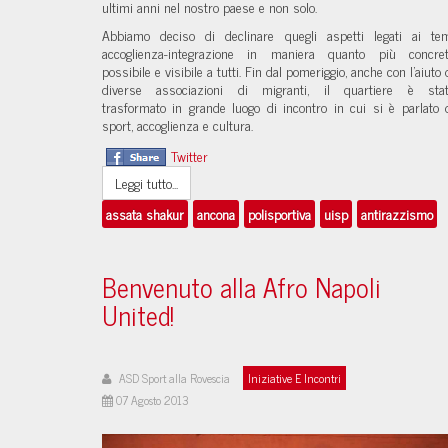
ultimi anni nel nostro paese e non solo.
Abbiamo deciso di declinare quegli aspetti legati ai te
accoglienza-integrazione in maniera quanto più concre
possibile e visibile a tutti. Fin dal pomeriggio, anche con l’aiuto 
diverse associazioni di migranti, il quartiere è sta
trasformato in grande luogo di incontro in cui si è parlato 
sport, accoglienza e cultura.
Twitter
Leggi tutto...
assata shakur
ancona
polisportiva
uisp
antirazzismo
Benvenuto alla Afro Napoli
United!
ASD Sport alla Rovescia
Iniziative E Incontri
07 Agosto 2013