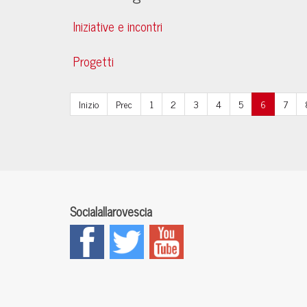
Iniziative e incontri
Progetti
Inizio
Prec
1
2
3
4
5
6
7
Socialallarovescia