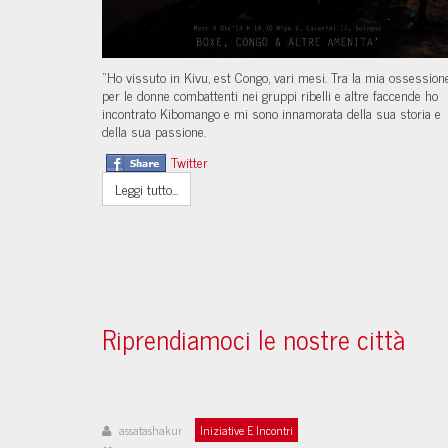
"Ho vissuto in Kivu, est Congo, vari mesi. Tra la mia ossession
per le donne combattenti nei gruppi ribelli e altre faccende ho
incontrato Kibomango e mi sono innamorata della sua storia e
della sua passione.
Twitter
Leggi tutto...
Riprendiamoci le nostre città
assatashakur
Iniziative E Incontri