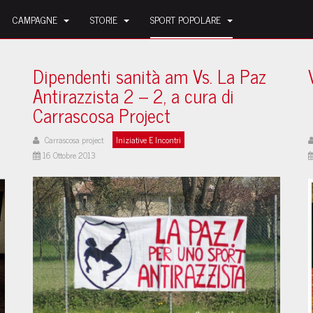
CAMPAGNE
STORIE
SPORT POPOLARE
Dipendenti sanità am Vs. La Paz
Antirazzista 2 – 2, a cura di
Carrascosa Project
Carrascosa project
Iniziative E Incontri
16 Ottobre 2013