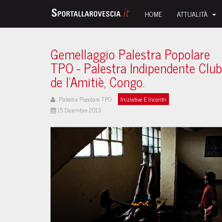
HOME
ATTUALITÀ
Gemellaggio Palestra Popolare
TPO - Palestra Indipendente Club
de l'Amitiè, Congo.
Palestra Popolare TPO
Iniziative E Incontri
15 Dicembre 2013