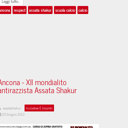
Leggi tutto...
ancona
respect
assata shakur
scuola calcio
calcio
Ancona - XII mondialito
antirazzista Assata Shakur
assatashakur
Iniziative E Incontri
25 Giugno 2013