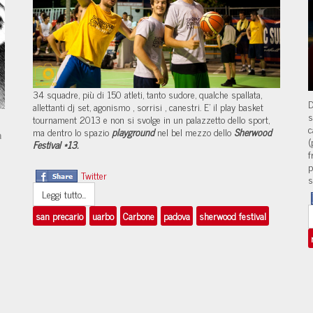
34 squadre, più di 150 atleti, tanto sudore, qualche spallata,
D
allettanti dj set, agonismo , sorrisi , canestri. E’ il play basket
s
tournament 2013 e non si svolge in un palazzetto dello sport,
c
ma dentro lo spazio
playground
nel bel mezzo dello
Sherwood
a
(
Festival *13.
f
p
Twitter
s
Leggi tutto...
san precario
uarbo
Carbone
padova
sherwood festival