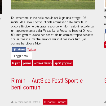
B
S
Da settembre, inizio delle espulsioni, è già una strage: 106
e
morti. Ma è solo il conto ufficiale ammesso dalle autorità. In
a
ottobre l’incidente più grave, secondo le informazioni raccolte da
un rappresentante della Mezza Luna Rossa nell’oasi di Dirkou:
50 immigrati muoiono schiacciati da un camion troppo pesante
che si rovescia mentre arranca verso il passo di Tumu, al
confine tra Libia e Niger.
Twitter
Leggi tutto...
la paz
parma
antirazzismo
sport popular
Rimini - AutSide Fest! Sport e
beni comuni
Autside Social Football
Iniziative E Incontri