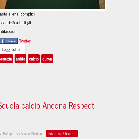
asta silenzi complici.
olidarietà a tutti gli
ntifascisti
Twitter
Leggi tutto...
venezia
antifa
calcio
curva
Scuola calcio Ancona Respect
Polisportiva Assata Shakur
Iniziative E Incontri