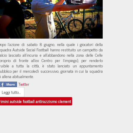
opo l'azione di sabato 8 giugno, nella quale i giocatori della
quadra Autside Social Football hanno restituito un campetto da
alcio lasciato all'incuria e all'abbandono nella zona delle Celle
proprio di fronte all'ex Centro per l'impiego), per renderlo
ruibile a tutta la città, è stato lanciato un appuntamento
ubblico per il mercoledì successivo, giornata in cui la squadra
i allena abitualmente.
Twitter
Leggi tutto...
rimini autside football antirazzismo clement