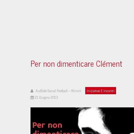
Per non dimenticare Clément
AutSide Social Football – Rimini
Iniziative E Incontri
21 Giugno 2013