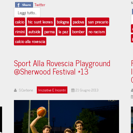
s
Twitter
Leggi tutto...
calcio
hic sunt leones
bologna
padova
san precario
rimini
autside
parma
la paz
bomber
no racism
calcio alla rovescia
Sport Alla Rovescia Playground
@Sherwood Festival *13
S.Carbone
Iniziative E Incontri
21 Giugno 2013