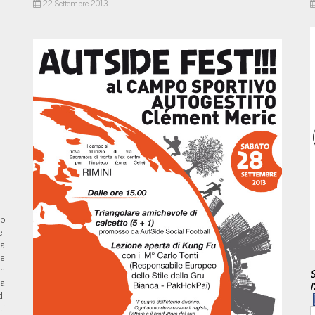
22 Settembre 2013
mo
el
la
ie
in
S
la
l
i
ti