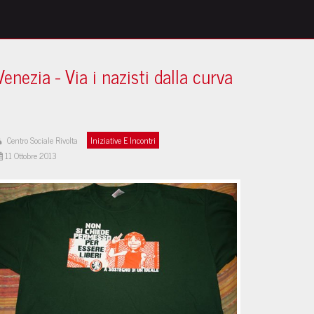
Venezia - Via i nazisti dalla curva
Centro Sociale Rivolta
Iniziative E Incontri
11 Ottobre 2013