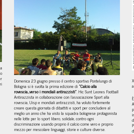
ca
lo
er
X
Domenica 23 giugno presso il centro sportivo Pontelungo di
ri
a
Bologna si è svolta la prima edizione di
"Calcio alla
rovescia...verso i mondiali antirazzisti"
.
Hic Sunt Leones Football
Antirazzista in collaborazione con l'associazione Sport alla
È
rovescia, Uisp e mondiali antirazzisti, ha voluto fortemente
A
creare questa giornata di dibattiti e sport per concludere al
p
meglio un anno che ha visto la squadra bolognese protagonista
i
nelle lotte per lo sport libero, solidale, contro ogni
d
discriminazione usando proprio il calcio come vero e proprio
P
mezzo per mescolare linguaggi, storie e culture diverse.
d