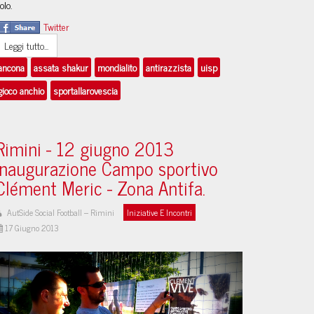
olo.
Twitter
Leggi tutto...
ancona
assata shakur
mondialito
antirazzista
uisp
gioco anchio
sportallarovescia
Rimini - 12 giugno 2013
Inaugurazione Campo sportivo
Clément Meric - Zona Antifa.
#FacciAmocispazio
AutSide Social Football – Rimini
Iniziative E Incontri
17 Giugno 2013