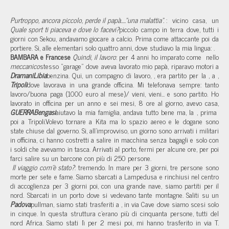
Purtroppo, ancora piccolo, perde il papà.....”una malattia”.
: vicino casa, un
Quale sport ti piaceva e dove lo facevi?
piccolo campo in terra dove, tutti i
giorni con Sekou, andavamo giocare a calcio. Prima come attaccante poi da
portiere. Si, alle elementari solo quattro anni, dove studiavo la mia lingua:
.
BAMBARA e Francese
Quindi, il lavoro
: per 4 anni ho imparato come
nello
meccanico
stesso “garage” dove aveva lavorato mio papà, riparavo motori a
Dramani
Libia
benzina. Qui, un compagno di lavoro,
, era partito per la
, a
,
Tripoli
dove lavorava in una grande officina. Mi telefonava sempre: tanto
lavoro/buona paga (1000 euro al mese)/ vieni, vieni... e sono partito. Ho
lavorato in officina per un anno e sei mesi, 8 ore al giorno, avevo casa,
GUERRA
Bengasi
aiutavo la mia famiglia, andava tutto bene ma, la
, prima
poi a Tripoli.Volevo tornare a Kita ma lo spazio aereo e le dogane sono
state chiuse dal governo. Si, all'improvviso, un giorno sono arrivati i militari
in officina, ci hanno costretti a salire in macchina senza bagagli e solo con
i soldi che avevamo in tasca. Arrivati al porto, fermi per alcune ore, per poi
farci salire su un barcone con più di 250 persone.
Il viaggio com'è stato?
: tremendo. In mare per 3 giorni, tre persone sono
morte per sete e fame. Siamo sbarcati a Lampedusa e rinchiusi nel centro
di accoglienza per 3 giorni poi, con una grande nave, siamo partiti per il
nord. Sbarcati in un porto dove si vedevano tante montagne. Saliti su un
Padova
pullman, siamo stati trasferiti a
, in via Cave dove siamo scesi solo
in cinque. In questa struttura c'erano più di cinquanta persone, tutti del
nord Africa. Siamo stati lì per 2 mesi poi, mi hanno trasferito in via T.