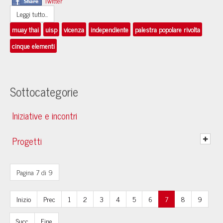
Twitter
Leggi tutto...
muay thai
uisp
vicenza
independiente
palestra popolare rivolta
cinque elementi
Sottocategorie
Iniziative e incontri
Progetti
Pagina 7 di 9
Inizio
Prec
1
2
3
4
5
6
7
8
9
Succ
Fine