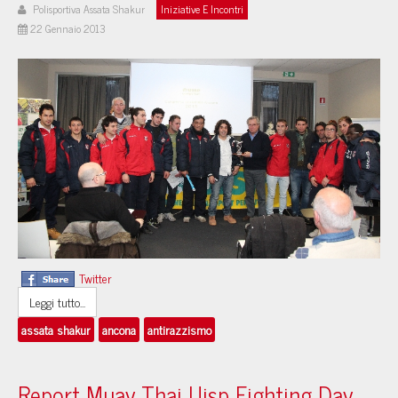
Polisportiva Assata Shakur
Iniziative E Incontri
22 Gennaio 2013
Twitter
Leggi tutto...
assata shakur
ancona
antirazzismo
Report Muay Thai Uisp Fighting Day