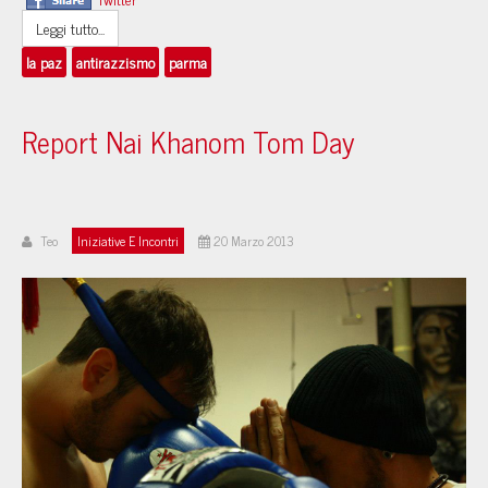
Leggi tutto...
la paz
antirazzismo
parma
Report Nai Khanom Tom Day
Teo
Iniziative E Incontri
20 Marzo 2013