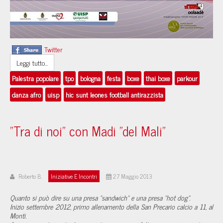
Twitter
Leggi tutto...
Palestra popolare
tpo
bologna
festa
boxe
thai boxe
parkour
danza afro
uisp
hic sunt leones football antirazzista
"Tra di noi" con Madi "del Mali"
Roberto B.
Iniziative E Incontri
27 Maggio 2013
Quanto si può dire su una presa “sandwich” e una presa “hot dog”.
Inizio settembre 2012, primo allenamento della San Precario calcio a 11, al
Monti.