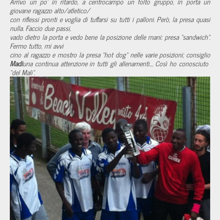
Arrivo un po' in ritardo, a centrocampo un folto gruppo, in porta un
giovane ragazzo alto/atletico/
con riflessi pronti e voglia di tuffarsi su tutti i palloni. Però, la presa quasi
nulla. Faccio due passi,
vado dietro la porta e vedo bene la posizione delle mani: presa “sandwich”.
Fermo tutto, mi avvi
cino al ragazzo e mostro la presa “hot dog” nelle varie posizioni; consiglio
Madi
una continua attenzione in tutti gli allenamenti.... Così ho conosciuto
“del Mali”.