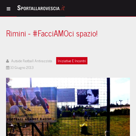
Rimini - #FacciAMOci spazio!
Autside Football Antirazzista
Iniziative E Incontri
10 Giugno 2013