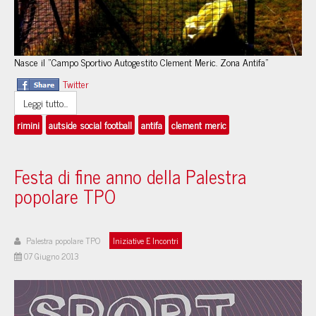
Nasce il "Campo Sportivo Autogestito Clement Meric. Zona Antifa"
Twitter
Leggi tutto...
rimini
autside social football
antifa
clement meric
Festa di fine anno della Palestra
popolare TPO
Palestra popolare TPO
Iniziative E Incontri
07 Giugno 2013