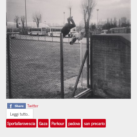
Twitter
Leggi tutto...
Sportallarovescia
Gaza
Parkour
padova
san precario