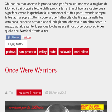
Chi non ha mai lasciato la propria casa per forza, chi non vive a migliaia di
kilometri dai propri affetti e dalla propria terra, è in difficoltà a capire cosa
significhi vivere la quotidianità, le emozioni di tutti i giorni, avendo sempre
la testa, ma soprattutto il cuore, a quell’ altra vita che ti aspetta nella tua
vera casa, sebbene ormai siano di più gli anni che vivi in un altro posto, in
mezzo ad altra gente. È per quello che nasce il nostro percorso, ed è per
quello che
Nori
è di fronte a noi.
Twitter
Leggi tutto...
padova
san precario
volley
cuba
pallavolo
nori hilton
Once Were Warriors
Teo
Iniziative E Incontri
15 Aprile 2013