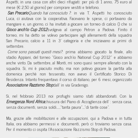
Aspetti, in una casa con altri dieci rifugiati: per più di 1 anno, 75 euro al
mese (€ 2,50 al giorno) per comprare vestiti e telefono.
San Precario
Quando hai conosciuto
?
: in via T. Aspetti ho conosciuto
Luca, ci aiutava con la cooperativa. Facevano le spese, ci portavano da
mangiare e, un giorno, ci ha invitati a giocare un torneo di calcio (
) che si
Gioco anch'io Cup 2012
svolgeva al campo Petron a Padova. Finito il
torneo, mi ha detto se volevo partecipare agli allenamenti della squadra
San Precario, calcio a 11 in 3' categoria e che iniziavano ai primi di
settembre.
Come sono passati questi mesi?
: prima abbiamo giocato la finale, allo
stadio Appiani, del torneo “Gioco anch'io National Cup 2012” e abbiamo
anche vinto. Da settembre, al Monti, mi sono quasi sempre allenato con la
squadra. Si, mi è piaciuto molto, ma non potevo giocare la partita alla
domenica perchè non tesserato, non avevo il Certificato Storico Di
Residenza. Intanto frequentavo il corso di italiano, per 6 mesi, organizzato
Associazione Razzismo Stop
dall'
in via Gradenigo.
Si, nel febbraio 2013 noi profughi siamo stati abbandonati. Con la
Emergenza Nord Africa
chiusura del Piano di Accoglienza dell'
: senza casa,
senza documenti, senza soldi.......”tanta paura”....”di tante cose”.
Ma, grazie alle mobilitazioni e alle occupazioni, qui a Padova e in tutta
Italia, ora abbiamo permessi e documenti, però ci troviamo senza casa.
Per il momento ci ospita l'Associazione Razzismo Stop di Padova.