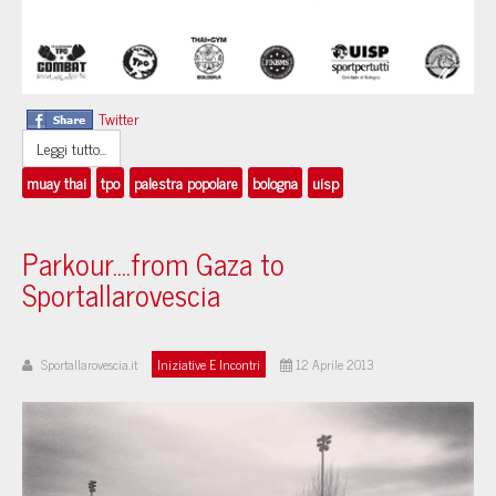
Twitter
Leggi tutto...
muay thai
tpo
palestra popolare
bologna
uisp
Parkour....from Gaza to
Sportallarovescia
Sportallarovescia.it
Iniziative E Incontri
12 Aprile 2013