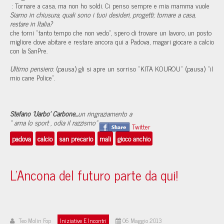
: Tornare a casa, ma non ho soldi. Ci penso sempre e mia mamma vuole
Siamo in chiusura, quali sono i tuoi desideri, progetti; tornare a casa,
restare in Italia?
che torni “tanto tempo che non vedo”, spero di trovare un lavoro, un posto
migliore dove abitare e restare ancora qui a Padova, magari giocare a calcio
con la SanPre.
Ultimo pensiero
: (pausa) gli si apre un sorriso “KITA KOUROU” (pausa) “il
mio cane Police”.
Stefano 'Uarbo' Carbone...
un ringraziamento a
" ama lo sport , odia il razzismo"
Twitter
padova
calcio
san precario
mali
gioco anchio
L'Ancona del futuro parte da qui!
Teo Molin Fop
Iniziative E Incontri
06 Maggio 2013