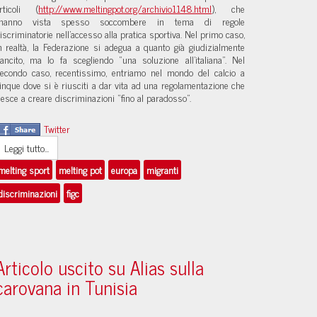
rticoli (
http://www.meltingpot.org/archivio1148.html
), che
’hanno vista spesso soccombere in tema di regole
iscriminatorie nell’accesso alla pratica sportiva. Nel primo caso,
n realtà, la Federazione si adegua a quanto già giudizialmente
ancito, ma lo fa scegliendo “una soluzione all’italiana”. Nel
econdo caso, recentissimo, entriamo nel mondo del calcio a
inque dove si è riusciti a dar vita ad una regolamentazione che
iesce a creare discriminazioni “fino al paradosso”.
Twitter
Leggi tutto...
melting sport
melting pot
europa
migranti
discriminazioni
figc
Articolo uscito su Alias sulla
carovana in Tunisia