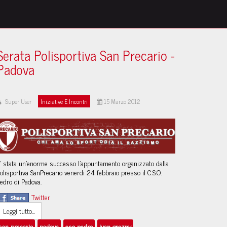
Serata Polisportiva San Precario -
Padova
Super User
Iniziative E Incontri
15 Marzo 2012
' stata un'enorme successo l'appuntamento organizzato dalla
olisportiva SanPrecario venerdi 24 febbraio presso il C.S.O.
edro di Padova.
Twitter
Leggi tutto...
san precario
padova
cso pedro
ivan grozny