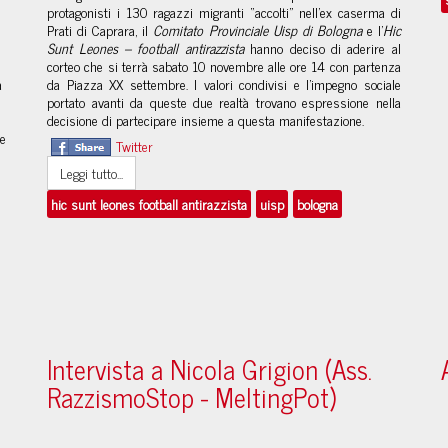
protagonisti i 130 ragazzi migranti “accolti” nell'ex caserma di
Prati di Caprara, il
Comitato Provinciale Uisp di Bologna
e l'
Hic
Sunt Leones – football antirazzista
hanno deciso di aderire al
corteo che si terrà sabato 10 novembre alle ore 14 con partenza
l
da Piazza XX settembre. I valori condivisi e l'impegno sociale
a
portato avanti da queste due realtà trovano espressione nella
decisione di partecipare insieme a questa manifestazione.
re
Twitter
Leggi tutto...
hic sunt leones football antirazzista
uisp
bologna
Intervista a Nicola Grigion (Ass.
RazzismoStop - MeltingPot)