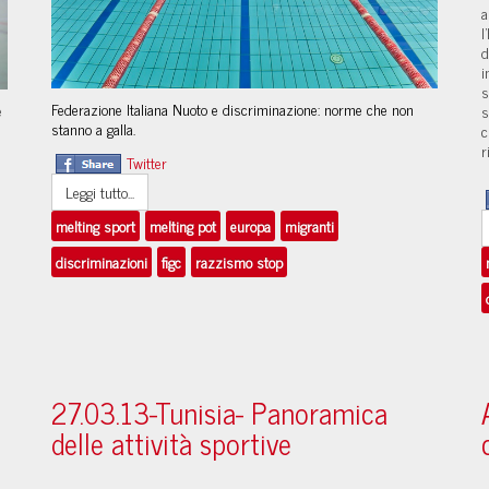
a
l
d
i
s
Federazione Italiana Nuoto e discriminazione: norme che non
e
s
stanno a galla.
c
r
Twitter
Leggi tutto...
melting sport
melting pot
europa
migranti
discriminazioni
figc
razzismo stop
27.03.13-Tunisia- Panoramica
delle attività sportive