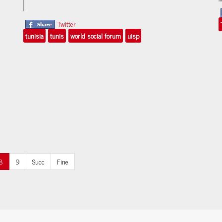
Twitter
tunisia
tunis
world social forum
uisp
8
9
Succ
Fine