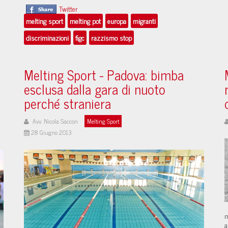
Twitter
melting sport
melting pot
europa
migranti
discriminazioni
figc
razzismo stop
Melting Sport - Padova: bimba
esclusa dalla gara di nuoto
perché straniera
Avv. Nicola Saccon
Melting Sport
28 Giugno 2013
m
a