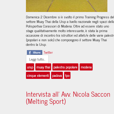
Domenica 2 Dicembre si è svolto il primo Training Progress de
settore Muay Thai della Uisp a livello nazionale negli spazi dell
Polisportiva Corassori di Modena. Oltre ad essere stato uno
stage qualitativamente molto interessante, è stata la prima
occasione di incontro tra istruttori ed atleti/e delle varie palest
(popolari e non solo) che compongono il settore Muay Thai
dentro la Uisp.
Twitter
Leggi tutto...
uisp
muay thai
palestra popolare
modena
cinque elementi
padova
tpo
Intervista all' Avv. Nicola Saccon
(Melting Sport)