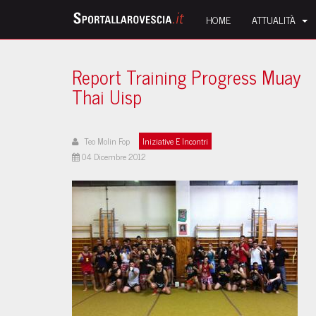
HOME
ATTUALITÀ
Report Training Progress Muay
Thai Uisp
Teo Molin Fop
Iniziative E Incontri
04 Dicembre 2012