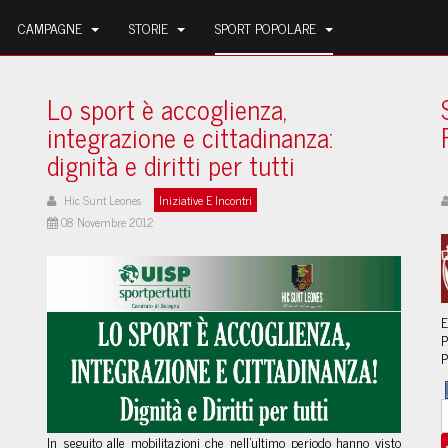
CAMPAGNE
STORIE
SPORT POPOLARE
Lo sport è accoglienza,
integrazione e cittadinanza:
dignità e diritti per tutti
Hic Sunt Leones
Iniziative E Incontri
08 Novembre 2012
E
P
P
In seguito alle mobilitazioni che nell'ultimo periodo hanno visto