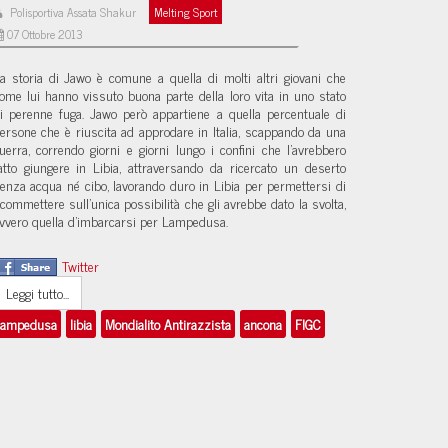
Polisportiva Assata Shakur
Melting Sport
07 Ottobre 2013
a storia di Jawo è comune a quella di molti altri giovani che
ome lui hanno vissuto buona parte della loro vita in uno stato
i perenne fuga. Jawo però appartiene a quella percentuale di
ersone che è riuscita ad approdare in Italia, scappando da una
uerra, correndo giorni e giorni lungo i confini che l’avrebbero
atto giungere in Libia, attraversando da ricercato un deserto
enza acqua né cibo, lavorando duro in Libia per permettersi di
commettere sull’unica possibilità che gli avrebbe dato la svolta,
vvero quella d’imbarcarsi per Lampedusa.
Twitter
Leggi tutto...
lampedusa
libia
Mondialito Antirazzista
ancona
FIGC