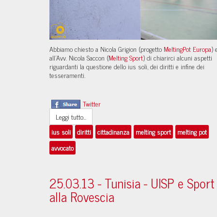
Abbiamo chiesto a Nicola Grigion (progetto
MeltingPot Europa
) 
all'Avv. Nicola Saccon (
Melting Sport
) di chiarirci alcuni aspetti
riguardanti la questione dello ius soli, dei diritti e infine dei
tesseramenti.
Twitter
Leggi tutto...
ius soli
diritti
cittadinanza
melting sport
melting pot
avvocato
25.03.13 - Tunisia - UISP e Sport
alla Rovescia