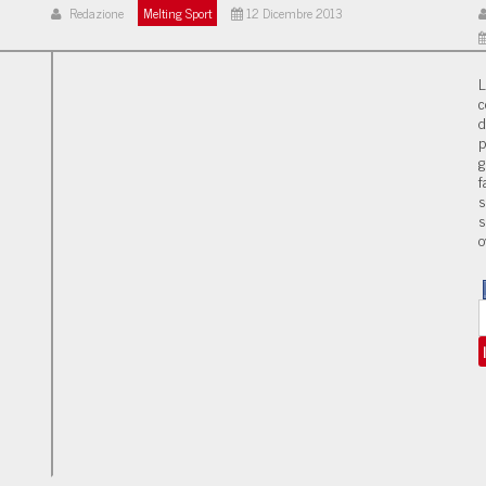
Redazione
Melting Sport
12 Dicembre 2013
L
c
d
p
g
f
s
s
o