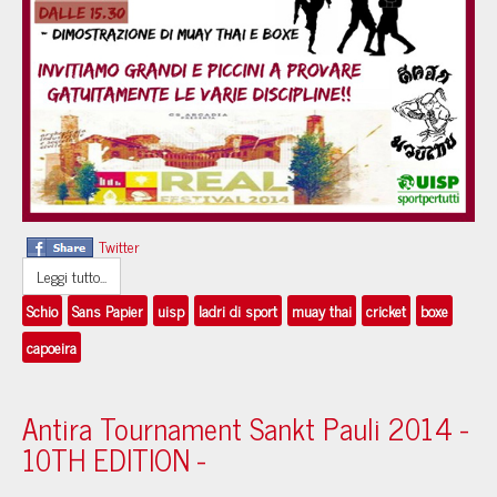
Twitter
Leggi tutto...
Schio
Sans Papier
uisp
ladri di sport
muay thai
cricket
boxe
capoeira
Antira Tournament Sankt Pauli 2014 -
10TH EDITION -