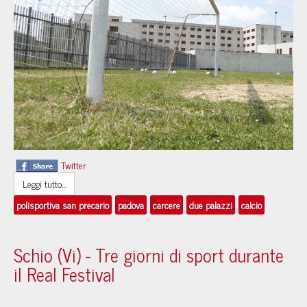
Twitter
Leggi tutto...
polisportiva san precario
padova
carcere
due palazzi
calcio
Schio (Vi) - Tre giorni di sport durante
il Real Festival