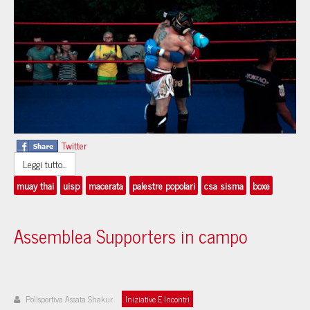
Twitter
Leggi tutto...
muay thai
uisp
macerata
palestre popolari
csa sisma
boxe
Assemblea Supporters in campo
Polisportiva Assata Shakur
Iniziative E Incontri