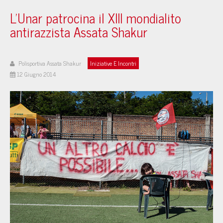
L'Unar patrocina il XIII mondialito
antirazzista Assata Shakur
Polisportiva Assata Shakur
Iniziative E Incontri
12 Giugno 2014