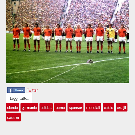
Twitter
Leggi tutto...
olanda
germania
adidas
puma
sponsor
mondiali
calcio
cruijff
dassler