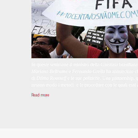
In queste settimane il ministro della Giustizia brasilian
Mariano Beltrame
e
Fernando Grella
ha annunciato ch
di
Dilma Rousseff
e le sue politiche. Una partnership, 
nessun modo i metodi e le procedure con le quali essi a
Read more