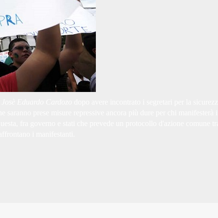
a
Josè Eduardo Cardozo
dopo avere incontrato i segretari per la sicurezz
e saranno prese misure repressive ancora più dure per chi manifesterà i
questa, fra governo e stati che prevede un protocollo d'azione comune tra
ffrontano i manifestanti.