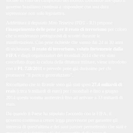
sociale in vista dei campionati del mondo. Domande alle quali il
governo brasiliano continua a rispondere con una dura
repressione non solo legislativa.
Addirittura il deputato
Miro Teixeira
(PDT - RJ) propone
l'inasprimento delle pene per il reato di terrorismo
per coloro
che si renderanno protagonisti di scontri durante le
manifestazioni. Con pene richieste che vanno dai 24 ai 30 anni
di reclusione.
Il reato di terrorismo, voluto fortemente dalla
FIFA
e dagli organizzatori dei mondiali 2014 che era stato
cancellato dopo la caduta della dittatura militare, viene introdotto
con il
PL 728/2011
e prevede pene già durissime per chi
promuove "il panico generalizzato".
Ricordiamo che in Brasile sono già stati spesi
27,4 miliardi di
reais
(circa 9 miliardi di euro) per i mondiali e fino a giugno
2014 questa somma aumenterà fino ad arrivare a 33 miliardi di
reais.
Da quando il Paese ha stipulato l'accordo con la FIFA, il
governo continua a creare leggi provvisorie per garantire gli
interessi di quest'ultima e dei suoi partner permettendo che stati e