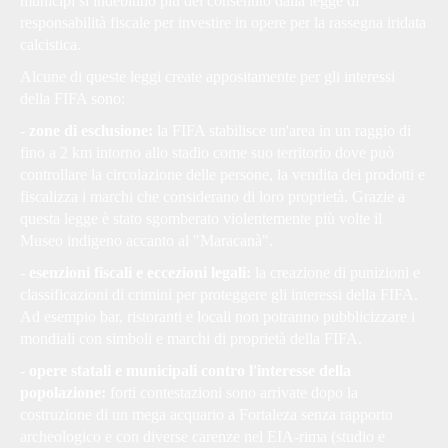
municipi si indebitino più del consentito dalla legge di
responsabilità fiscale per investire in opere per la rassegna iridata
calcistica.
Alcune di queste leggi create appositamente per gli interessi
della FIFA sono:
- zone di esclusione:
la FIFA stabilisce un'area in un raggio di
fino a 2 km intorno allo stadio come suo territorio dove può
controllare la circolazione delle persone, la vendita dei prodotti e
fiscalizza i marchi che considerano di loro proprietà. Grazie a
questa legge è stato sgomberato violentemente più volte il
Museo indigeno accanto al "Maracanà".
- esenzioni fiscali e eccezioni legali:
la creazione di punizioni e
classificazioni di crimini per proteggere gli interessi della FIFA.
Ad esempio bar, ristoranti e locali non potranno pubblicizzare i
mondiali con simboli e marchi di proprietà della FIFA.
- opere statali e municipali contro l'interesse della
popolazione:
forti contestazioni sono arrivate dopo la
costruzione di un mega acquario a Fortaleza senza rapporto
archeologico e con diverse carenze nel EIA-rima (studio e