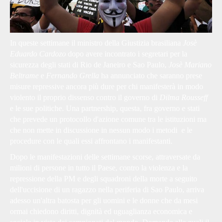
In queste settimane il ministro della Giustizia brasiliana
Josè
Eduardo Cardozo
dopo avere incontrato i segretari per la
sicurezza degli stati di Rio de Janeiro e Sao Paulo,
Josè Mariano
Beltrame
e
Fernando Grella
ha annunciato che saranno prese
misure repressive ancora più dure per chi manifesterà in modo
violento il proprio dissenso contro il governo di
Dilma Rousseff
e le sue politiche. Una partnership, questa, fra governo e stati
che prevede un protocollo d'azione comune tra le istituzioni ma
che non mette in discussione in nessun modo i metodi e le
procedure con le quali essi affrontano i manifestanti.
Dopo le manifestazioni delle settimane scorse, attraversate da
milioni di persone in tutto il Paese, contro la violenza e la
repressione della PM e degli squadroni della morte a seguito
dell'uccisione di un ragazzo nella periferia di Sao Paulo, arriva
adesso un'altra batosta per gli uomini e le donne che da mesi
ormai chiedono diritti, dignità ed uguaglianza economica e