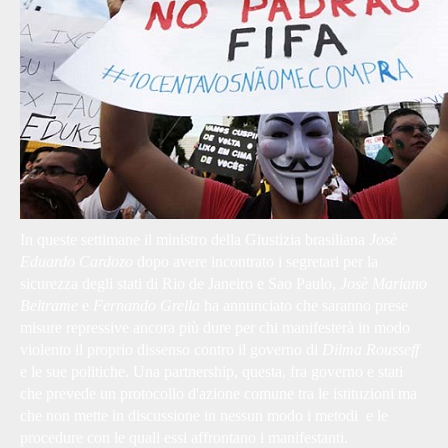
In queste settimane il ministro della Giustizia brasiliana
Josè
Eduardo Cardozo
dopo avere incontrato i segretari per la
sicurezza degli stati di Rio de Janeiro e Sao Paulo,
Josè Mariano
Beltrame
e
Fernando Grella
ha annunciato che saranno prese
misure repressive ancora più dure per chi manifesterà in modo
violento il proprio dissenso contro il governo di
Dilma Rousseff
e le sue politiche. Una partnership, questa, fra governo e stati
che prevede un protocollo d'azione comune tra le istituzioni ma
che non mette in discussione in nessun modo i metodi e le
procedure con le quali essi affrontano i manifestanti.