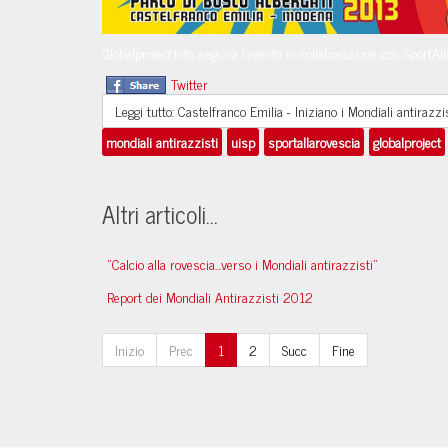
Globalproject.info seguirà l'evento in collaborazione con SportAl
Twitter
Leggi tutto: Castelfranco Emilia - Iniziano i Mondiali antirazzi
mondiali antirazzisti
uisp
sportallarovescia
globalproject
Altri articoli...
"Calcio alla rovescia...verso i Mondiali antirazzisti"
Report dei Mondiali Antirazzisti 2012
Inizio
Prec
1
2
Succ
Fine