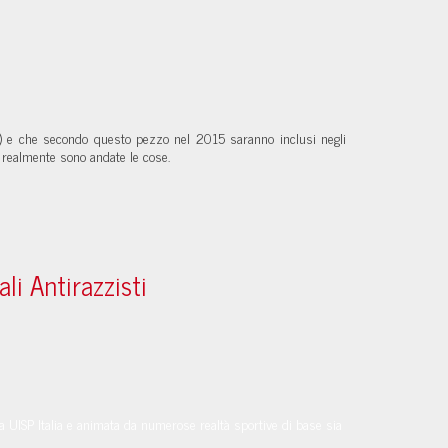
MO) e che secondo questo pezzo nel 2015 saranno inclusi negli
e realmente sono andate le cose.
li Antirazzisti
lla UISP Italia e animata da numerose realtà sportive di base sia