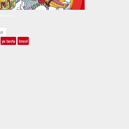
laRovescia
sti
ya basta
brasil