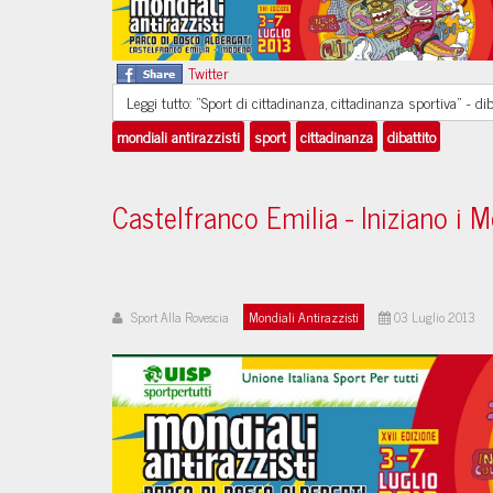
Twitter
Leggi tutto: "Sport di cittadinanza, cittadinanza sportiva" - di
mondiali antirazzisti
sport
cittadinanza
dibattito
Castelfranco Emilia - Iniziano i M
Sport Alla Rovescia
Mondiali Antirazzisti
03 Luglio 2013