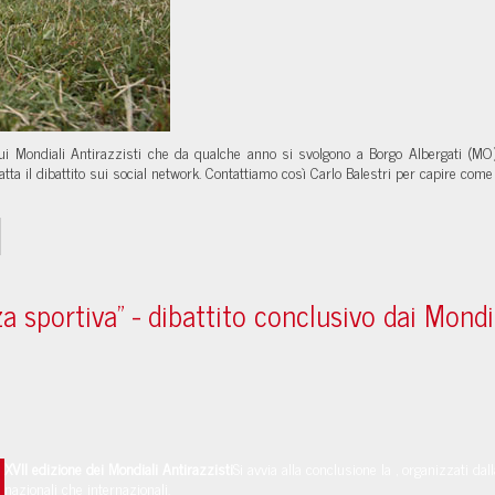
 sui Mondiali Antirazzisti che da qualche anno si svolgono a Borgo Albergati (
tta il dibattito sui social network. Contattiamo così Carlo Balestri per capire com
za sportiva" - dibattito conclusivo dai Mondia
XVII edizione dei Mondiali Antirazzisti
Si avvia alla conclusione la
, organizzati da
nazionali che internazionali.