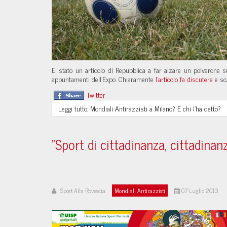
E’ stato un articolo di Repubblica a far alzare un polverone
appuntamenti dell’Expo. Chiaramente
l’articolo fa discutere
e sca
Twitter
Leggi tutto: Mondiali Antirazzisti a Milano? E chi l'ha detto?
"Sport di cittadinanza, cittadinan
Sport Alla Rovescia
Mondiali Antirazzisti
07 Luglio 2013