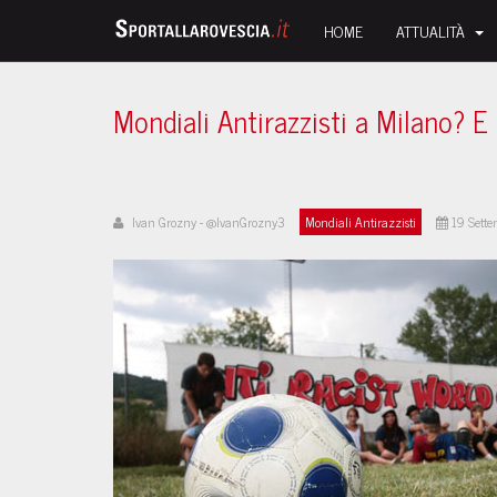
HOME
ATTUALITÀ
Mondiali Antirazzisti a Milano? E 
Ivan Grozny - @IvanGrozny3
Mondiali Antirazzisti
19 Sett