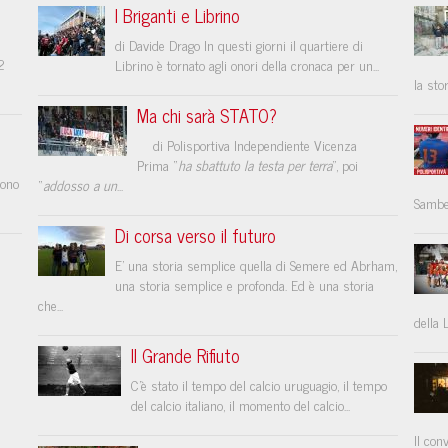
I Briganti e Librino
di Davide Drago In questi giorni il quartiere di
2
Librino è tornato agli onori della cronaca per un...
la sto
Ma chi sarà STATO?
o
di Polisportiva Independiente Vicenza
Prima “
ha sbattuto la testa per terra
”, poi
sono
“
addosso a un
...
Samben
Di corsa verso il futuro
E’ una storia semplice quella di Semere ed Abrham,
una storia semplice e profonda. Ed è una storia
che...
della 
Il Grande Rifiuto
C’è stato il tempo del calcio uruguagio, il tempo
del calcio italiano, il momento del calcio...
Il con