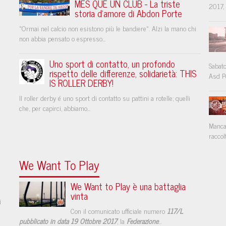
MES QUE UN CLUB - La triste
2017, 
storia d'amore di Abdon Porte
«Ormai nel calcio non esistono più le bandiere». Alzi la mano chi
non abbia pensato o espresso...
Uno sport di contatto, un profondo
Sabato
rispetto delle differenze, solidarietà: THIS
Asd Po
IS ROLLER DERBY!
Il roller derby é uno sport di contatto su pattini a rotelle; quelli
che, per capirci, abbiamo...
Mancan
raccol
We Want To Play
We Want to Play è una battaglia
vinta
i
Con il comunicato ufficiale numero
117/L
pubblicato in data 19 Ottobre 2017
, la
Federazione
...