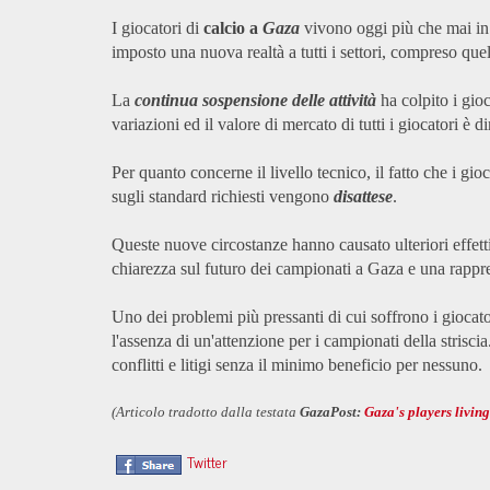
I giocatori di
calcio a
Gaza
vivono oggi più che mai in 
imposto una nuova realtà a tutti i settori, compreso quell
La
continua sospensione delle attività
ha colpito i gioc
variazioni ed il valore di mercato di tutti i giocatori è d
Per quanto concerne il livello tecnico, il fatto che i g
sugli standard richiesti vengono
disattese
.
Queste nuove circostanze hanno causato ulteriori effetti 
chiarezza sul futuro dei campionati a Gaza e una rappres
Uno dei problemi più pressanti di cui soffrono i giocat
l'assenza di un'attenzione per i campionati della strisci
conflitti e litigi senza il minimo beneficio per nessuno.
(Articolo tradotto dalla testata
GazaPost:
Gaza's players living
Twitter