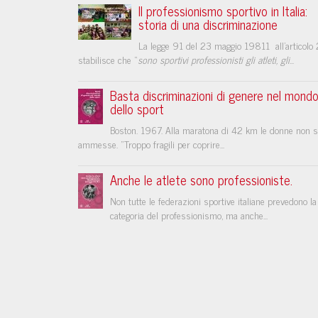
Il professionismo sportivo in Italia:
storia di una discriminazione
La legge 91 del 23 maggio 19811 all’articolo 
stabilisce che “
sono sportivi professionisti gli atleti, gli
...
Basta discriminazioni di genere nel mond
dello sport
Boston. 1967. Alla maratona di 42 km le donne non 
ammesse. "Troppo fragili per coprire...
Anche le atlete sono professioniste.
Non tutte le federazioni sportive italiane prevedono la
categoria del professionismo, ma anche...