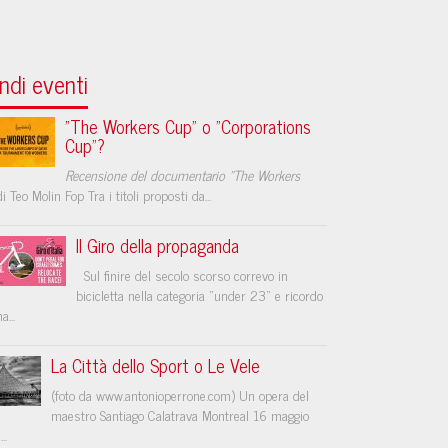
ndi eventi
"The Workers Cup" o "Corporations
Cup"?
Recensione del documentario "The Workers
i Teo Molin Fop Tra i titoli proposti da...
Il Giro della propaganda
Sul finire del secolo scorso correvo in
bicicletta nella categoria "under 23" e ricordo
a...
La Città dello Sport o Le Vele
(foto da www.antonioperrone.com) Un opera del
maestro Santiago Calatrava Montreal 16 maggio
..