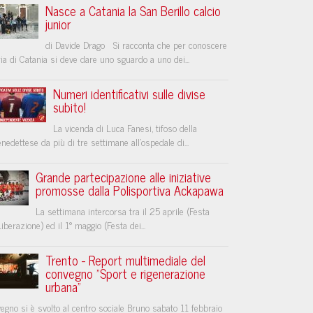
Nasce a Catania la San Berillo calcio
junior
di Davide Drago Si racconta che per conoscere
ria di Catania si deve dare uno sguardo a uno dei...
Numeri identificativi sulle divise
subito!
La vicenda di Luca Fanesi, tifoso della
edettese da più di tre settimane all'ospedale di...
Grande partecipazione alle iniziative
promosse dalla Polisportiva Ackapawa
La settimana intercorsa tra il 25 aprile (Festa
Liberazione) ed il 1° maggio (Festa dei...
Trento - Report multimediale del
convegno "Sport e rigenerazione
urbana"
vegno si è svolto al centro sociale Bruno sabato 11 febbraio