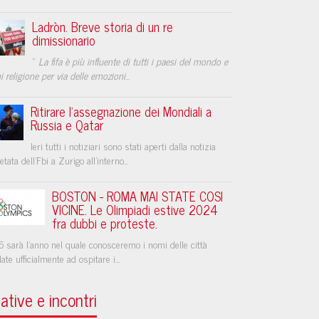
Ladròn. Breve storia di un re
dimissionario
“
La fifa è più influente di tutti i paesi del mondo e
i religione per via delle emozioni
...
Ritirare l'assegnazione dei Mondiali a
Russia e Qatar
Ieri tutti i notiziari sono stati aperti dalla notizia
etata dell'Fbi a Zurigo all'interno...
BOSTON - ROMA MAI STATE COSI
VICINE. Le Olimpiadi estive 2024
fra dubbi e proteste.
5 sarà l'anno nel quale conosceremo i nomi delle città
ate ufficialmente ad ospitare i...
iative e incontri