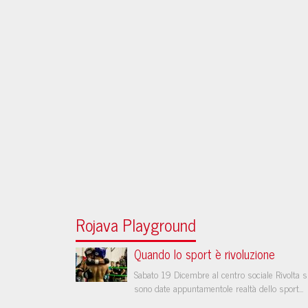
Rojava Playground
Quando lo sport è rivoluzione
Sabato 19 Dicembre al centro sociale Rivolta s
sono date appuntamentole realtà dello sport...