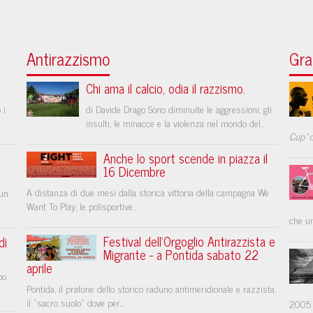
Antirazzismo
Gra
Chi ama il calcio, odia il razzismo.
 i
di Davide Drago Sono diminuite le aggressioni, gli
insulti, le minacce e la violenza nel mondo del...
Cup"
d
Anche lo sport scende in piazza il
16 Dicembre
A distanza di due mesi dalla storica vittoria della campagna We
 un
Want To Play, le polisportive...
che un
Festival dell'Orgoglio Antirazzista e
di
Migrante - a Pontida sabato 22
aprile
po
Pontida, il pratone dello storico raduno antimeridionale e razzista,
il "sacro suolo" dove per...
2005 .