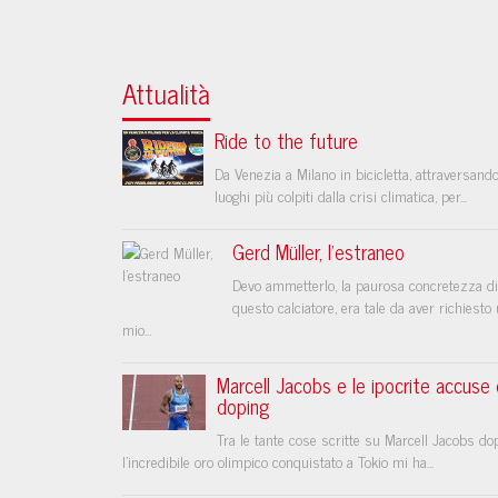
Attualità
Ride to the future
Da Venezia a Milano in bicicletta, attraversando
luoghi più colpiti dalla crisi climatica, per...
Gerd Müller, l’estraneo
Devo ammetterlo, la paurosa concretezza di
questo calciatore, era tale da aver richiesto
mio...
Marcell Jacobs e le ipocrite accuse 
doping
Tra le tante cose scritte su Marcell Jacobs do
l’incredibile oro olimpico conquistato a Tokio mi ha...