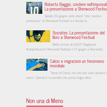
Roberto Baggio, credere nell'impossib
La presentazione a Sherwood Festiva
Sabato 26 giugno, nello stand “libri, media e
produzioni” di Sherwood Festival si è tenuta la...
Socrates. La presentazione del
libro a Sherwood Festival
Nella cornice di G.A.S.P. (Gagliarde
Autoproduzioni Sherwood Padova) il 27 giugno a Sherwood...
Calcio e migrazioni un fenomeno
mondiale
“Storie di Calcio, ma che non sono davvero 
calcio.” Questo è il concetto che prima d'ogni altra...
Non una di Meno