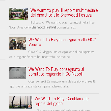
We want to play. Il report multimediale
del dibattito allo Sherwood Festival
e
Il dibattito “We want to play”, tenutosi nella Free
Sport Area dello
Sherwood Festival
domenica 25...
We Want To Play consegnato alla FIGC
Veneto
Giovedì 4 Maggio una delegazione di polisportive
della regione Veneto ha incontrato i vertici del...
We Want To Play consegnato al
comitato regionale FIGC Napoli
​Oggi, venerdi 12 maggio, una delegazione di realtà
sportive antirazziste campane aderenti alla...
We Want To Play. Cambiamo le
regole del gioco
"Lo sport è parte del patrimonio di ogni