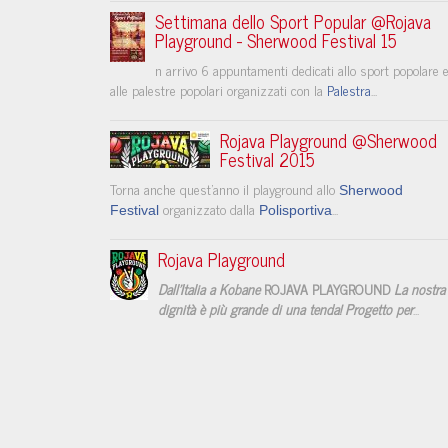
Settimana dello Sport Popular @Rojava
Playground - Sherwood Festival 15
n arrivo 6 appuntamenti dedicati allo sport popolare 
alle palestre popolari organizzati con la
Palestra
...
Rojava Playground @Sherwood
Festival 2015
Torna anche quest'anno il playground allo
Sherwood
organizzato dalla
...
Festival
Polisportiva
Rojava Playground
Dall'Italia a Kobane
ROJAVA PLAYGROUND
La nostra
dignità è più grande di una tenda!
Progetto per
...