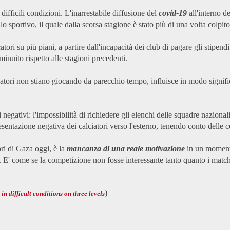
difficili condizioni.
L'inarrestabile diffusione del
covid-19
all'interno del
o sportivo, il quale dalla scorsa stagione è stato più di una volta colpito 
atori su più piani, a partire dall'incapacità dei club di pagare gli stipendi.
iminuito rispetto alle stagioni precedenti.
iocatori non stiano giocando da parecchio tempo, influisce in modo signif
negativi: l'impossibilità di richiedere gli elenchi delle squadre nazional
entazione negativa dei calciatori verso l'esterno, tenendo conto delle co
ori di Gaza oggi, è la
mancanza di una reale motivazione
in un momento 
a. E' come se la competizione non fosse interessante tanto quanto i match 
)
 in difficult conditions on three levels