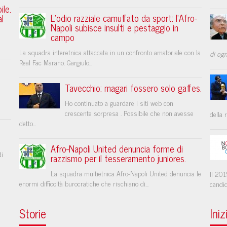
ile.
L’odio razziale camuffato da sport: l’Afro-
l
Napoli subisce insulti e pestaggio in
campo
La squadra interetnica attaccata in un confronto amatoriale con la
di ogn
Real Fac Marano. Gargiulo...
Tavecchio: magari fossero solo gaffes.
Ho continuato a guardare i siti web con
crescente sorpresa . Possibile che non avesse
della r
detto...
Afro-Napoli United denuncia forme di
di
razzismo per il tesseramento juniores.
La squadra multietnica Afro-Napoli United denuncia le
Il 201
enormi difficoltà burocratiche che rischiano di...
candid
Storie
Iniz