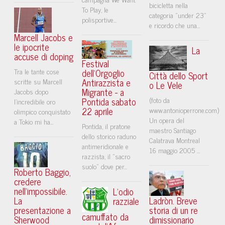
bicicletta nella
To Play, le
categoria "under 23"
polisportive...
e ricordo che una...
Marcell Jacobs e
le ipocrite
La
accuse di doping
Festival
Tra le tante cose
dell'Orgoglio
Città dello Sport
Antirazzista e
scritte su Marcell
o Le Vele
Migrante - a
Jacobs dopo
Pontida sabato
(foto da
l’incredibile oro
22 aprile
www.antonioperrone.com)
olimpico conquistato
Un opera del
a Tokio mi ha...
Pontida, il pratone
maestro Santiago
dello storico raduno
Calatrava Montreal
antimeridionale e
16 maggio 2005 ...
razzista, il "sacro
suolo" dove per...
Roberto Baggio,
credere
nell'impossibile.
L’odio
La
Ladròn. Breve
razziale
presentazione a
storia di un re
camuffato da
Sherwood
dimissionario