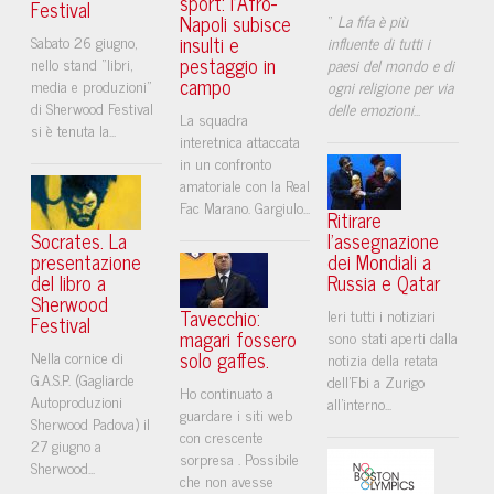
sport: l’Afro-
Festival
Napoli subisce
“
La fifa è più
insulti e
Sabato 26 giugno,
influente di tutti i
pestaggio in
nello stand “libri,
paesi del mondo e di
campo
media e produzioni”
ogni religione per via
di Sherwood Festival
delle emozioni
...
La squadra
si è tenuta la...
interetnica attaccata
in un confronto
amatoriale con la Real
Fac Marano. Gargiulo...
Ritirare
Socrates. La
l'assegnazione
presentazione
dei Mondiali a
del libro a
Russia e Qatar
Sherwood
Tavecchio:
Ieri tutti i notiziari
Festival
magari fossero
sono stati aperti dalla
solo gaffes.
Nella cornice di
notizia della retata
G.A.S.P. (Gagliarde
dell'Fbi a Zurigo
Ho continuato a
Autoproduzioni
all'interno...
guardare i siti web
Sherwood Padova) il
con crescente
27 giugno a
sorpresa . Possibile
Sherwood...
che non avesse