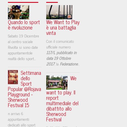
Quando lo sport
We Want to Play
è rivoluzione
è una battaglia
vinta
Sabato 19 Dicembre
Con il comunicato
al centro sociale
ufficiale numero
Rivolta si sono date
117/L pubblicato in
appuntamentole
data 19 Ottobre
realtà dello sport...
2017
, la
Federazione
...
Settimana
dello
We
Sport
Popular @Rojava
want to play. Il
Playground -
report
Sherwood
multimediale del
Festival 15
dibattito allo
Sherwood
n arrivo 6
Festival
appuntamenti
dedicati allo sport