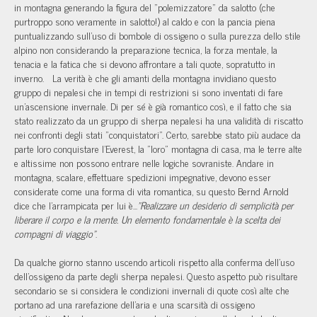
in montagna generando la figura del "polemizzatore" da salotto (che
purtroppo sono veramente in salotto!) al caldo e con la pancia piena
puntualizzando sull'uso di bombole di ossigeno o sulla purezza dello stile
alpino non considerando la preparazione tecnica, la forza mentale, la
tenacia e la fatica che si devono affrontare a tali quote, sopratutto in
inverno. La verità è che gli amanti della montagna invidiano questo
gruppo di nepalesi che in tempi di restrizioni si sono inventati di fare
un'ascensione invernale. Di per sé è già romantico così, e il fatto che sia
stato realizzato da un gruppo di sherpa nepalesi ha una validità di riscatto
nei confronti degli stati "conquistatori". Certo, sarebbe stato più audace da
parte loro conquistare l'Everest, la "loro" montagna di casa, ma le terre alte
e altissime non possono entrare nelle logiche sovraniste. Andare in
montagna, scalare, effettuare spedizioni impegnative, devono esser
considerate come una forma di vita romantica, su questo Bernd Arnold
dice che l'arrampicata per lui è...
"Realizzare un desiderio di semplicità per
liberare il corpo e la mente. Un elemento fondamentale è la scelta dei
compagni di viaggio"
.
Da qualche giorno stanno uscendo articoli rispetto alla conferma dell'uso
dell'ossigeno da parte degli sherpa nepalesi. Questo aspetto può risultare
secondario se si considera le condizioni invernali di quote così alte che
portano ad una rarefazione dell'aria e una scarsità di ossigeno