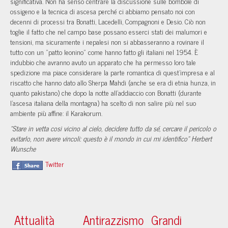
significativa. Non ha senso centrare la discussione sulle bombole di
ossigeno e la tecnica di ascesa perché ci abbiamo pensato noi con
decenni di processi tra Bonatti, Lacedelli, Compagnoni e Desio. Ciò non
toglie il fatto che nel campo base possano esserci stati dei malumori e
tensioni, ma sicuramente i nepalesi non si abbasseranno a rovinare il
tutto con un "patto leonino" come hanno fatto gli italiani nel 1954. È
indubbio che avranno avuto un apparato che ha permesso loro tale
spedizione ma piace considerare la parte romantica di quest'impresa e al
riscatto che hanno dato allo Sherpa Mahdi (anche se era di etnia hunza, in
quanto pakistano) che dopo la notte all'addiaccio con Bonatti (durante
l'ascesa italiana della montagna) ha scelto di non salire più nel suo
ambiente più affine: il Karakorum.
"Stare in vetta cosi vicino al cielo, decidere tutto da sé, cercare il pericolo o
evitarlo, non avere vincoli: questo è il mondo in cui mi identifico" Herbert
Wunsche
Twitter
Attualità
Antirazzismo
Grandi