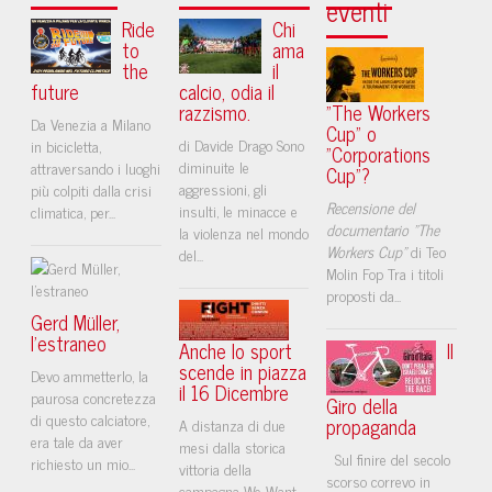
eventi
Ride
Chi
to
ama
the
il
future
calcio, odia il
razzismo.
"The Workers
Da Venezia a Milano
Cup" o
di Davide Drago Sono
in bicicletta,
"Corporations
diminuite le
attraversando i luoghi
Cup"?
aggressioni, gli
più colpiti dalla crisi
Recensione del
insulti, le minacce e
climatica, per...
documentario "The
la violenza nel mondo
Workers Cup"
di Teo
del...
Molin Fop Tra i titoli
proposti da...
Gerd Müller,
l’estraneo
Anche lo sport
Il
scende in piazza
Devo ammetterlo, la
il 16 Dicembre
paurosa concretezza
Giro della
di questo calciatore,
propaganda
A distanza di due
era tale da aver
mesi dalla storica
Sul finire del secolo
richiesto un mio...
vittoria della
scorso correvo in
campagna We Want