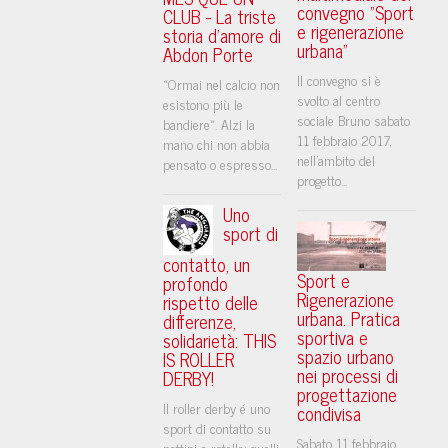
convegno "Sport
CLUB - La triste
e rigenerazione
storia d'amore di
urbana"
Abdon Porte
Il convegno si è
«Ormai nel calcio non
svolto al centro
esistono più le
sociale Bruno sabato
bandiere». Alzi la
11 febbraio 2017,
mano chi non abbia
nell'ambito del
pensato o espresso...
progetto...
Uno
sport di
contatto, un
Sport e
profondo
Rigenerazione
rispetto delle
urbana. Pratica
differenze,
sportiva e
solidarietà: THIS
spazio urbano
IS ROLLER
nei processi di
DERBY!
progettazione
Il roller derby é uno
condivisa
sport di contatto su
Sabato 11 febbraio
pattini a rotelle; quelli