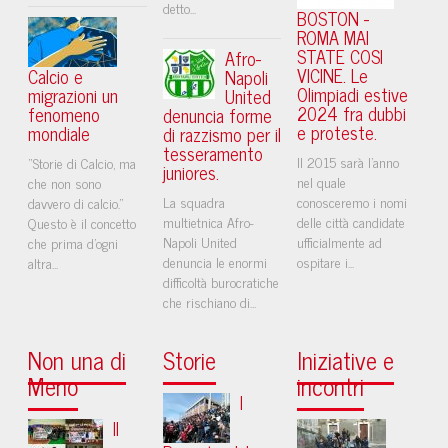
detto...
BOSTON -
ROMA MAI
STATE COSI
Afro-
VICINE. Le
Calcio e
Napoli
Olimpiadi estive
migrazioni un
United
2024 fra dubbi
fenomeno
denuncia forme
e proteste.
mondiale
di razzismo per il
tesseramento
Il 2015 sarà l'anno
“Storie di Calcio, ma
juniores.
nel quale
che non sono
La squadra
conosceremo i nomi
davvero di calcio.”
multietnica Afro-
delle città candidate
Questo è il concetto
Napoli United
ufficialmente ad
che prima d'ogni
denuncia le enormi
ospitare i...
altra...
difficoltà burocratiche
che rischiano di...
Non una di
Storie
Iniziative e
Meno
incontri
I
Il