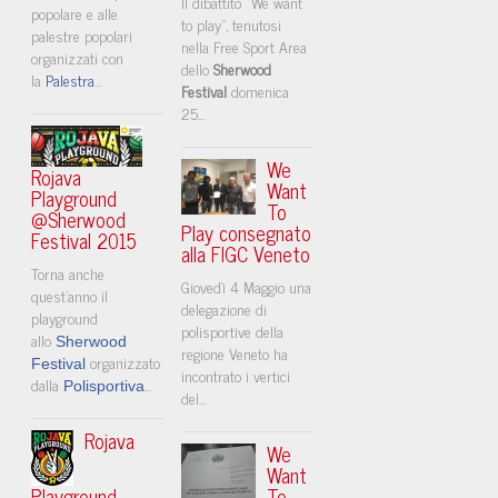
Il dibattito “We want
popolare e alle
to play”, tenutosi
palestre popolari
nella Free Sport Area
organizzati con
dello
Sherwood
la
Palestra
...
Festival
domenica
25...
We
Rojava
Want
Playground
To
@Sherwood
Play consegnato
Festival 2015
alla FIGC Veneto
Torna anche
Giovedì 4 Maggio una
quest'anno il
delegazione di
playground
polisportive della
allo
Sherwood
regione Veneto ha
organizzato
Festival
incontrato i vertici
dalla
...
Polisportiva
del...
Rojava
We
Want
Playground
To