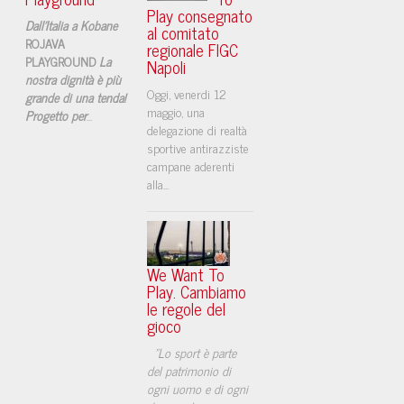
Play consegnato
Dall'Italia a Kobane
al comitato
ROJAVA
regionale FIGC
PLAYGROUND
La
Napoli
nostra dignità è più
​Oggi, venerdi 12
grande di una tenda!
maggio, una
Progetto per
...
delegazione di realtà
sportive antirazziste
campane aderenti
alla...
We Want To
Play. Cambiamo
le regole del
gioco
"Lo sport è parte
del patrimonio di
ogni uomo e di ogni