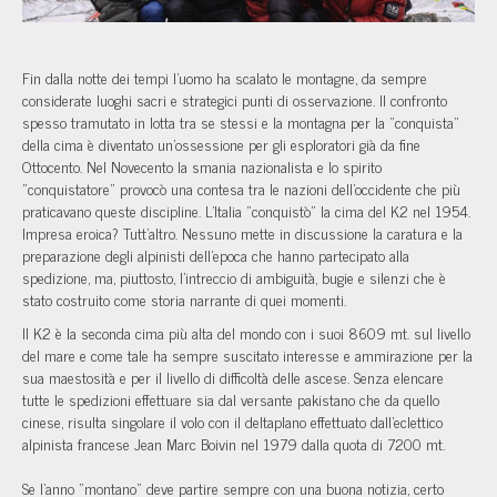
Fin dalla notte dei tempi l'uomo ha scalato le montagne, da sempre
considerate luoghi sacri e strategici punti di osservazione. Il confronto
spesso tramutato in lotta tra se stessi e la montagna per la "conquista"
della cima è diventato un'ossessione per gli esploratori già da fine
Ottocento. Nel Novecento la smania nazionalista e lo spirito
"conquistatore" provocò una contesa tra le nazioni dell'occidente che più
praticavano queste discipline. L'Italia "conquistò" la cima del K2 nel 1954.
Impresa eroica? Tutt'altro. Nessuno mette in discussione la caratura e la
preparazione degli alpinisti dell'epoca che hanno partecipato alla
spedizione, ma, piuttosto, l'intreccio di ambiguità, bugie e silenzi che è
stato costruito come storia narrante di quei momenti.
Il K2 è la seconda cima più alta del mondo con i suoi 8609 mt. sul livello
del mare e come tale ha sempre suscitato interesse e ammirazione per la
sua maestosità e per il livello di difficoltà delle ascese. Senza elencare
tutte le spedizioni effettuare sia dal versante pakistano che da quello
cinese, risulta singolare il volo con il deltaplano effettuato dall'eclettico
alpinista francese Jean Marc Boivin nel 1979 dalla quota di 7200 mt.
Se l'anno "montano" deve partire sempre con una buona notizia, certo