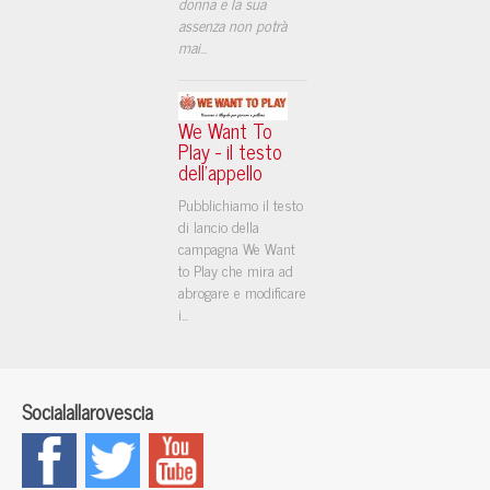
donna e la sua
assenza non potrà
mai
...
We Want To
Play - il testo
dell'appello
Pubblichiamo il testo
di lancio della
campagna We Want
to Play che mira ad
abrogare e modificare
i...
Socialallarovescia