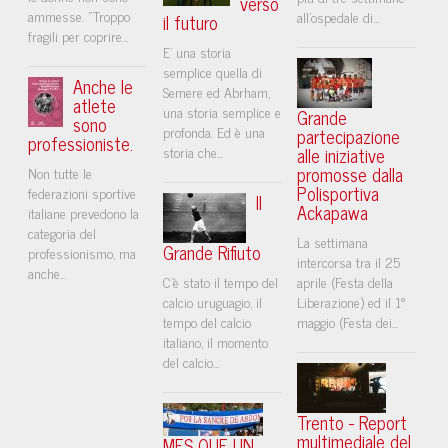
verso
ammesse. "Troppo
all'ospedale di...
il futuro
fragili per coprire...
E’ una storia
semplice quella di
Anche le
Semere ed Abrham,
atlete
una storia semplice e
Grande
sono
profonda. Ed è una
partecipazione
professioniste.
storia che...
alle iniziative
promosse dalla
Non tutte le
Polisportiva
federazioni sportive
Il
Ackapawa
italiane prevedono la
categoria del
La settimana
Grande Rifiuto
professionismo, ma
intercorsa tra il 25
anche...
C’è stato il tempo del
aprile (Festa della
calcio uruguagio, il
Liberazione) ed il 1°
tempo del calcio
maggio (Festa dei...
italiano, il momento
del calcio...
Trento - Report
multimediale del
MES QUE UN