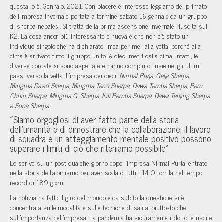
questa lo è. Gennaio, 2021. Con piacere e interesse leggiamo del primato
dell'impresa invernale portata a termine sabato 16 gennaio da un gruppo
di sherpa nepalesi. Si tratta della prima ascensione invernale riuscita sul
K2. La cosa ancor più interessante e nuova è che non c'è stato un
individuo singolo che ha dichiarato "mea per me" alla vetta, perché alla
cima è arrivato tutto il gruppo unito. A dieci metri dalla cima, infatti, le
diverse cordate si sono aspettate e hanno compiuto, insieme, gli ultimi
passi verso la vetta. L'impresa dei dieci:
Nirmal Purja, Gelje Sherpa,
Mingma David Sherpa, Mingma Tenzi Sherpa, Dawa Temba Sherpa, Pem
Chhiri Sherpa, Mingma G. Sherpa, Kili Pemba Sherpa, Dawa Tenjing Sherpa
e Sona Sherpa.
«Siamo orgogliosi di aver fatto parte della storia
dell'umanità e di dimostrare che la collaborazione, il lavoro
di squadra e un atteggiamento mentale positivo possono
superare i limiti di ciò che riteniamo possibile»
Lo scrive su un post qualche giorno dopo l'impresa Nirmal Purja, entrato
nella storia dell'alpinismo per aver scalato tutti i 14 Ottomila nel tempo
record di 189 giorni.
La notizia ha fatto il giro del mondo e da subito la questione si è
concentrata sulle modalità e sulle tecniche di salita, piuttosto che
sull'importanza dell'impresa. La pandemia ha sicuramente ridotto le uscite