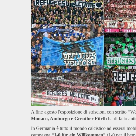
A fine agosto l'esposizione di striscioni con scritto 
Monaco, Amburgo e Greuther Fürth
ha di fatto ant
In Germania è tutto il mondo calcistico ad essersi mobil
campagna “
1-0 für ein Willkommen
” (1-0 per il ben