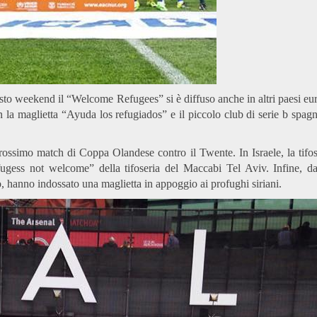
esto weekend il “Welcome Refugees” si è diffuso anche in altri paesi eur
n la maglietta “Ayuda los refugiados” e il piccolo club di serie b spag
prossimo match di Coppa Olandese contro il Twente. In Israele, la tifo
efugess not welcome” della tifoseria del Maccabi Tel Aviv. Infine, da
, hanno indossato una maglietta in appoggio ai profughi siriani.