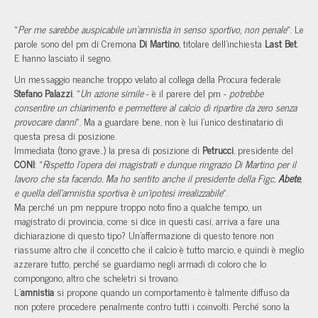
«
Per me sarebbe auspicabile un'amnistia in senso sportivo, non penale
». Le
parole sono del pm di Cremona
Di Martino
, titolare dell’inchiesta
Last Bet
.
E hanno lasciato il segno.
Un messaggio neanche troppo velato al collega della Procura federale
Stefano Palazzi
. «
Un azione simile
- è il parere del pm -
potrebbe
consentire un chiarimento e permettere al calcio di ripartire da zero senza
provocare danni
». Ma a guardare bene, non è lui l’unico destinatario di
questa presa di posizione.
Immediata (tono grave..) la presa di posizione di
Petrucci
, presidente del
CONI
: «
Rispetto l’opera dei magistrati e dunque ringrazio Di Martino per il
lavoro che sta facendo. Ma ho sentito anche il presidente della Figc,
Abete
,
e quella dell’amnistia sportiva è un’ipotesi irrealizzabile
».
Ma perché un pm neppure troppo noto fino a qualche tempo, un
magistrato di provincia, come si dice in questi casi, arriva a fare una
dichiarazione di questo tipo? Un’affermazione di questo tenore non
riassume altro che il concetto che il calcio è tutto marcio, e quindi è meglio
azzerare tutto, perché se guardiamo negli armadi di coloro che lo
compongono, altro che scheletri si trovano.
L’
amnistia
si propone quando un comportamento è talmente diffuso da
non potere procedere penalmente contro tutti i coinvolti. Perché sono la