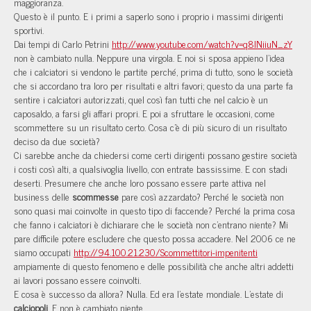
maggioranza.
Questo è il punto. E i primi a saperlo sono i proprio i massimi dirigenti
sportivi.
Dai tempi di Carlo Petrini
http://www.youtube.com/watch?v=q8INiiuN_zY
non è cambiato nulla. Neppure una virgola. E noi si sposa appieno l’idea
che i calciatori si vendono le partite perché, prima di tutto, sono le società
che si accordano tra loro per risultati e altri favori; questo da una parte fa
sentire i calciatori autorizzati, quel così fan tutti che nel calcio è un
caposaldo, a farsi gli affari propri. E poi a sfruttare le occasioni, come
scommettere su un risultato certo. Cosa c’è di più sicuro di un risultato
deciso da due società?
Ci sarebbe anche da chiedersi come certi dirigenti possano gestire società
i costi così alti, a qualsivoglia livello, con entrate bassissime. E con stadi
deserti. Presumere che anche loro possano essere parte attiva nel
business delle
scommesse
pare così azzardato? Perché le società non
sono quasi mai coinvolte in questo tipo di faccende? Perché la prima cosa
che fanno i calciatori è dichiarare che le società non c’entrano niente? Mi
pare difficile potere escludere che questo possa accadere. Nel 2006 ce ne
siamo occupati
http://94.100.21.230/Scommettitori-impenitenti
ampiamente di questo fenomeno e delle possibilità che anche altri addetti
ai lavori possano essere coinvolti.
E cosa è successo da allora? Nulla. Ed era l’estate mondiale. L’estate di
calciopoli
. E non è cambiato niente.