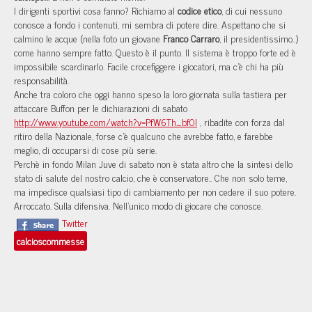
I dirigenti sportivi cosa fanno? Richiamo al
codice etico
, di cui nessuno
conosce a fondo i contenuti, mi sembra di potere dire. Aspettano che si
calmino le acque (nella foto un giovane
Franco Carraro
, il presidentissimo..)
come hanno sempre fatto. Questo è il punto. Il sistema è troppo forte ed è
impossibile scardinarlo. Facile crocefiggere i giocatori, ma c’è chi ha più
responsabilità.
Anche tra coloro che oggi hanno speso la loro giornata sulla tastiera per
attaccare Buffon per le dichiarazioni di sabato
http://www.youtube.com/watch?v=PfW6Th_bf0I
, ribadite con forza dal
ritiro della Nazionale, forse c’è qualcuno che avrebbe fatto, e farebbe
meglio, di occuparsi di cose più serie.
Perchè in fondo Milan Juve di sabato non è stata altro che la sintesi dello
stato di salute del nostro calcio, che è conservatore.. Che non solo teme,
ma impedisce qualsiasi tipo di cambiamento per non cedere il suo potere.
Arroccato. Sulla difensiva. Nell’unico modo di giocare che conosce.
Twitter
calcioscommesse