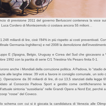
ancio di previsione 2011 del governo Berlusconi conteneva la voce su
’90. Luca Cordero di Montezemolo ci costava ancora 55 milioni…
248 miliardi di lire, cioè l’84% in più rispetto ai costi preventivati. Con
finale Germania-Inghilterra) e nel 2008 la demolizione dell’investimento 
gruppo E (Spagna, Belgio, Uruguay e Corea del Sud che giocavano a V
bre 1992 con la partita di serie C/1 Triestina-Vis Pesaro finita 0-1.
furono anche i Mondiali della corruzione politica. A Padova, lo “stadio de
azie alle larghe intese: 39 voti a favore in consiglio comunale, un solo 
). Operazione da 30 miliardi di lire, di cui 13,5 stanziati dalla legg
fidato al Consorzio Padova Sport e gestito come certificheranno l
ll’attuale sintonia “sussidiaria” nelle Grandi Opere a Nord Est, perché 
 coop “rosse” del Coveco.
 lo schema con cui si è giocata la candidatura di Venezia alle Olimpi