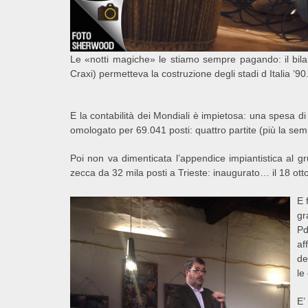
Le «notti magiche» le stiamo sempre pagando: il bil
Craxi) permetteva la costruzione degli stadi d Italia 
E la contabilità dei Mondiali è impietosa: una spesa di 1.
omologato per 69.041 posti: quattro partite (più la semi
Poi non va dimenticata l’appendice impiantistica al 
zecca da 32 mila posti a Trieste: inaugurato… il 18 otto
E 
gr
Pd
af
de
le
E’