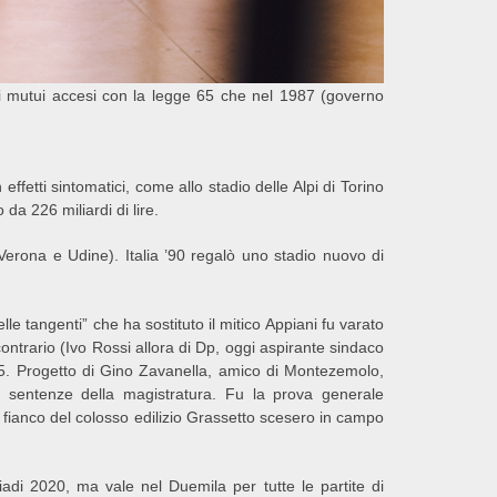
i mutui accesi con la legge 65 che nel 1987 (governo
 effetti sintomatici, come allo stadio delle Alpi di Torino
da 226 miliardi di lire.
erona e Udine). Italia ’90 regalò uno stadio nuovo di
lle tangenti” che ha sostituto il mitico Appiani fu varato
contrario (Ivo Rossi allora di Dp, oggi aspirante sindaco
e 65. Progetto di Gino Zavanella, amico di Montezemolo,
e sentenze della magistratura. Fu la prova generale
a fianco del colosso edilizio Grassetto scesero in campo
adi 2020, ma vale nel Duemila per tutte le partite di