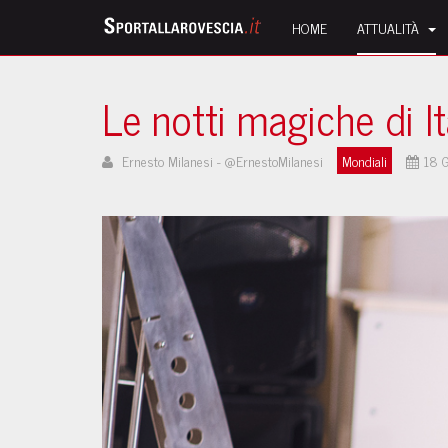
HOME
ATTUALITÀ
Le notti magiche di It
Ernesto Milanesi - @ErnestoMilanesi
Mondiali
18 