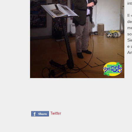
in
Il
de
me
so
Si
e 
Ar
Twitter