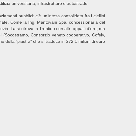
lizia universitaria, infrastrutture e autostrade.
menti pubblici: c’è un’intesa consolidata fra i ciellini
nate. Come la Ing. Mantovani Spa, concessionaria del
a. La si ritrova in Trentino con altri appalti d’oro, ma
ol (Socostramo, Consorzio veneto cooperativo, Cofely,
e della “piastra” che si traduce in 272,1 milioni di euro