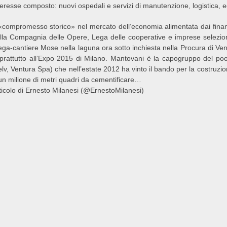
teresse composto: nuovi ospedali e servizi di manutenzione, logistica, edi
 «compromesso storico» nel mercato dell’economia alimentata dai finanzia
lla Compagnia delle Opere, Lega delle cooperative e imprese selezio
ga-cantiere Mose nella laguna ora sotto inchiesta nella Procura di Venezi
prattutto all’Expo 2015 di Milano. Mantovani è la capogruppo del po
elv, Ventura Spa) che nell’estate 2012 ha vinto il bando per la costruzion
un milione di metri quadri da cementificare…
ticolo di Ernesto Milanesi (@ErnestoMilanesi)