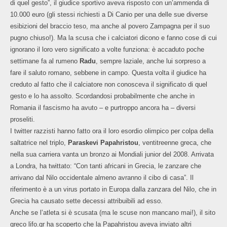
di quel gesto”, il giudice sportivo aveva risposto con un’ammenda di
10.000 euro (gli stessi richiesti a Di Canio per una delle sue diverse
esibizioni del braccio teso, ma anche al povero Zampagna per il suo
pugno chiuso!). Ma la scusa che i calciatori dicono e fanno cose di cui
ignorano il loro vero significato a volte funziona: è accaduto poche
settimane fa al rumeno
Radu
, sempre laziale, anche lui sorpreso a
fare il saluto romano, sebbene in campo. Questa volta il giudice ha
creduto al fatto che il calciatore non conosceva il significato di quel
gesto e lo ha assolto. Scordandosi probabilmente che anche in
Romania il fascismo ha avuto – e purtroppo ancora ha – diversi
proseliti.
I twitter razzisti hanno fatto ora il loro esordio olimpico per colpa della
saltatrice nel triplo,
Paraskevi Papahristou
, ventitreenne greca, che
nella sua carriera vanta un bronzo ai Mondiali junior del 2008. Arrivata
a Londra, ha twittato: “Con tanti africani in Grecia, le zanzare che
arrivano dal Nilo occidentale almeno avranno il cibo di casa”. Il
riferimento è a un virus portato in Europa da
lla zanzara del Nilo, che in
Grecia ha causato sette decessi attribuibili ad esso.
Anche se l’atleta si è scusata (ma le scuse non mancano mai!), il sito
greco lifo.gr ha scoperto che la Papahristou aveva inviato altri