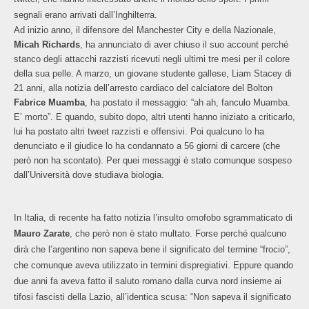
segnali erano arrivati dall’Inghilterra.
Ad inizio anno, il difensore del Manchester City e della Nazionale,
Micah Richards
, ha annunciato di aver chiuso il suo account perché
stanco degli attacchi razzisti ricevuti negli ultimi tre mesi per il colore
della sua pelle. A marzo, un giovane studente gallese, Liam Stacey di
21 anni, alla notizia dell’arresto cardiaco del calciatore del Bolton
Fabrice Muamba
, ha postato il messaggio: “ah ah, fanculo Muamba.
E’ morto”. E quando, subito dopo, altri utenti hanno iniziato a criticarlo,
lui ha postato altri tweet razzisti e offensivi. Poi qualcuno lo ha
denunciato e il giudice lo ha condannato a 56 giorni di carcere (che
però non ha scontato). Per quei messaggi è stato comunque sospeso
dall’Università dove studiava biologia.
In Italia, di recente ha fatto notizia l’insulto omofobo sgrammaticato di
Mauro Zarate
, che però non è stato multato. Forse perché qualcuno
dirà che l’argentino non sapeva bene il significato del termine “frocio”,
che comunque aveva utilizzato in termini dispregiativi. Eppure quando
due anni fa aveva fatto il saluto romano dalla curva nord insieme ai
tifosi fascisti della Lazio, all’identica scusa: “Non sapeva il significato