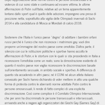
violenze di cui sono state e continuano ad essere vittima, le ultime
affermazioni di Putin sull’Italia, relative ad un tema apparentemente
lontano dallo sport qual è quello delle adozioni, impongono una presa di
posizione netta, soprattutto alla vigilia delle Olimpiadi invernali di Sochi
2014 e alla candidatura di Mosca ai Mondiali di calcio 2018.
Sostenere che l’Italia è l’unico paese “degno” di adottare i bambini orfani
russi perché è l’unico che non riconosce i matrimoni gay, vuol dire
proporre un’immagine del nostro paese come omofobo. D’altra parte, il
silenzio con cui le istituzioni politiche e sportive hanno accolto le
affermazioni di Putin, e le storture con le quali si sta procedendo in Italia a
riconoscere l’omofobia come un reato, sono la dimostrazione evidente di
quanto il nostro paese non voglia riconoscere le discriminazioni basate
sull’orientamento sessuale, in ambito sociale e sportivo. A differenza di
quanto sta accadendo in altri paesi, né il CONI né alcun atleta italiano
convocato per Sochi hanno dichiarato di voler mettere in atto una qualche
forma di protesta contro le aberranti norme adottate Putin contro le
persone omosessuali, li rende di fatto complici di una esplicita
discriminazione. Così come complice è il Comitato Olimpico Internazionale,
che per anni ha discriminato le persone transessuali e intersessuali,
arrivando anche a negare agli organizzatori dei Giochi Gay (Games Gay) di