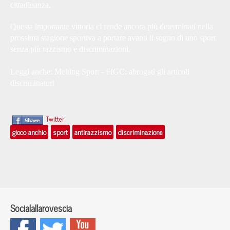
cittadinanza.
Questa importante vittoria ci rende ancora più determinati nella
prossima stagione sportiva a portare avanti il sogno di uno sport
senza più razzismo e discriminazioni.
Leggi anche:
Melting Sport - FIGC: abrogati gli articoli
discriminatori
Twitter
gioco anchio
sport
antirazzismo
discriminazione
Socialallarovescia