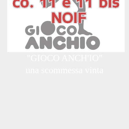
"GIOCO ANCH'IO"
una scommessa vinta