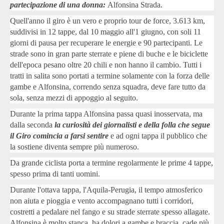
partecipazione di una donna:
Alfonsina Strada.
Quell'anno il giro è un vero e proprio tour de force, 3.613 km,
suddivisi in 12 tappe, dal 10 maggio all'1 giugno, con soli 11
giorni di pausa per recuperare le energie e 90 partecipanti. Le
strade sono in gran parte sterrate e piene di buche e le biciclette
dell'epoca pesano oltre 20 chili e non hanno il cambio. Tutti i
tratti in salita sono portati a termine solamente con la forza delle
gambe e Alfonsina, correndo senza squadra, deve fare tutto da
sola, senza mezzi di appoggio al seguito.
Durante la prima tappa Alfonsina passa quasi inosservata, ma
dalla seconda
la curiosità dei giornalisti e della folla che segue
il Giro comincia a farsi sentire
e ad ogni tappa il pubblico che
la sostiene diventa sempre più numeroso.
Da grande ciclista porta a termine regolarmente le prime 4 tappe,
spesso prima di tanti uomini.
Durante l'ottava tappa, l'Aquila-Perugia, il tempo atmosferico
non aiuta e pioggia e vento accompagnano tutti i corridori,
costretti a pedalare nel fango e su strade sterrate spesso allagate.
Alfonsina è molto stanca, ha dolori a gambe e braccia, cade più