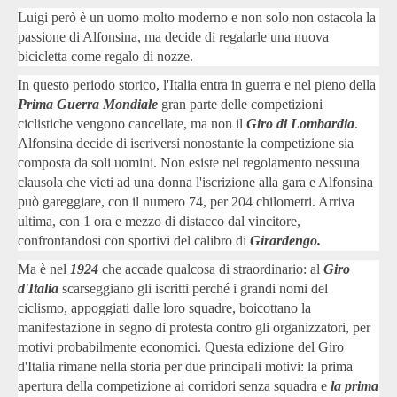
Luigi però è un uomo molto moderno e non solo non ostacola la
passione di Alfonsina, ma decide di regalarle una nuova
bicicletta come regalo di nozze.
In questo periodo storico, l'Italia entra in guerra e nel pieno della
Prima Guerra Mondiale
gran parte delle competizioni
ciclistiche vengono cancellate, ma non il
Giro di Lombardia
.
Alfonsina decide di iscriversi nonostante la competizione sia
composta da soli uomini. Non esiste nel regolamento nessuna
clausola che vieti ad una donna l'iscrizione alla gara e Alfonsina
può gareggiare, con il numero 74, per 204 chilometri. Arriva
ultima, con 1 ora e mezzo di distacco dal vincitore,
confrontandosi con sportivi del calibro di
Girardengo.
Ma è nel
1924
che accade qualcosa di straordinario: al
Giro
d'Italia
scarseggiano gli iscritti perché i grandi nomi del
ciclismo, appoggiati dalle loro squadre, boicottano la
manifestazione in segno di protesta contro gli organizzatori, per
motivi probabilmente economici. Questa edizione del Giro
d'Italia rimane nella storia per due principali motivi: la prima
apertura della competizione ai corridori senza squadra e
la prima