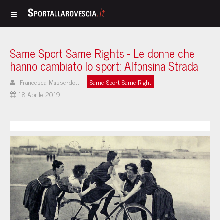
Same Sport Same Rights - Le donne che
hanno cambiato lo sport: Alfonsina Strada
Francesca Masserdotti
Same Sport Same Right
18 Aprile 2019