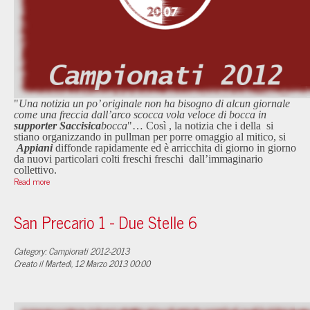
"
Una notizia un po’ originale non ha bisogno di alcun giornale
come una freccia dall’arco scocca vola veloce di bocca in
supporter
Saccisica
bocca
"… Così , la notizia che i
della
si
stiano organizzando in pullman per porre omaggio al mitico
, si
Appiani
diffonde rapidamente ed è arricchita di giorno in giorno
da nuovi particolari colti freschi freschi dall’immaginario
collettivo.
Read more
San Precario 1 - Due Stelle 6
Category: Campionati 2012-2013
Creato il Martedì, 12 Marzo 2013 00:00