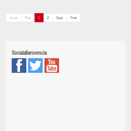
Inizio
Prec
1
2
Succ
Fine
Socialallarovescia