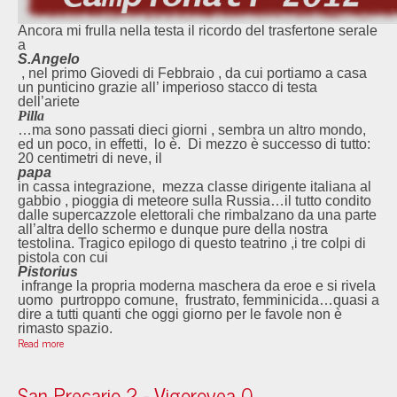
Ancora mi frulla nella testa il ricordo del trasfertone serale
a
S.Angelo
, nel primo Giovedi di Febbraio , da cui portiamo a casa
un punticino grazie all’ imperioso stacco di testa
dell’ariete
Pilla
…ma sono passati dieci giorni , sembra un altro mondo,
ed un poco, in effetti, lo è. Di mezzo è successo di tutto:
20 centimetri di neve, il
papa
in cassa integrazione, mezza classe dirigente italiana al
gabbio , pioggia di meteore sulla Russia…il tutto condito
dalle supercazzole elettorali che rimbalzano da una parte
all’altra dello schermo e dunque pure della nostra
testolina. Tragico epilogo di questo teatrino ,i tre colpi di
pistola con cui
Pistorius
infrange la propria moderna maschera da eroe e si rivela
uomo purtroppo comune, frustrato, femminicida…quasi a
dire a tutti quanti che oggi giorno per le favole non è
rimasto spazio.
Read more
San Precario 2 - Vigorovea 0