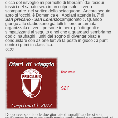
cicca del risveglio mi permette di liberarmi dai residui
tossici del sabato sera in un colpo solo, li vedo
scomparire nel vortice dello sciacquone . Ancora seduto
apro gl ‘occhi, è Domenica e l’Appiani attende la 7’ di
San precario - San Lorenzo
campionato :
. Quando
giungo allo stadio sono già tutti li: loro, un armata
organizzata di venti persone in nero più dirigenti e
simpatizzanti al seguito e noi che a guardarci sembriamo
dodici naufraghi , uniti dal sogno di diventar pirati e
conquistare con azione furtiva la posta in gioco : 3 punti
contro i primi in classifica.
00:00
Read more
san
Dopo aver scontato le due giornate di squalifica che si son
trasformate in un mese senza partite causa riposi e sospensioni, si