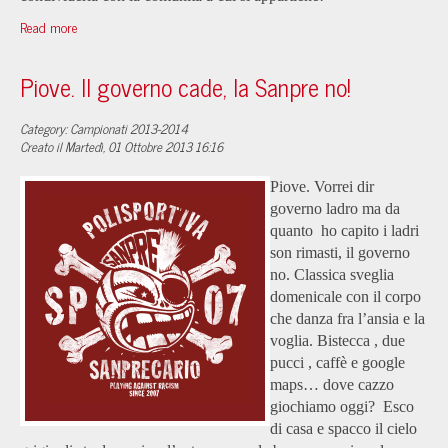
Read more
Piove. Il governo cade, la Sanpre no!
Category: Campionati 2013-2014
Creato il Martedì, 01 Ottobre 2013 16:16
Piove. Vorrei dir
governo ladro ma da
quanto ho capito i ladri
son rimasti, il governo
no. Classica sveglia
domenicale con il corpo
che danza fra l’ansia e la
voglia. Bistecca , due
pucci , caffè e google
maps… dove cazzo
giochiamo oggi? Esco
di casa e spacco il cielo