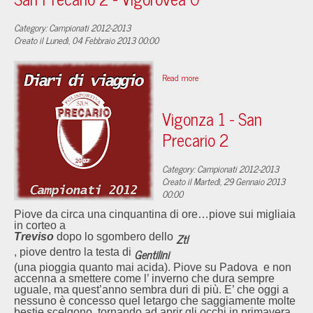
Category: Campionati 2012-2013
Creato il Lunedì, 04 Febbraio 2013 00:00
Read more
Vigonza 1 - San
Precario 2
Category: Campionati 2012-2013
Creato il Martedì, 29 Gennaio 2013
00:00
Piove da circa una cinquantina di ore…piove sui migliaia
in corteo a
Ztl
Treviso
dopo lo sgombero dello
Gentilini
, piove dentro la testa di
(una pioggia quanto mai acida). Piove su Padova e non
accenna a smettere come l’ inverno che dura sempre
uguale, ma quest’anno sembra duri di più. E’ che oggi a
nessuno è concesso quel letargo che saggiamente molte
bestie scelgono, tornando ad aprir gli occhi in primavera.