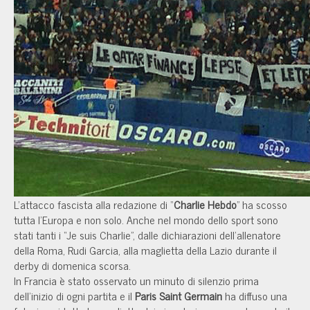
L'attacco fascista alla redazione di “
Charlie Hebdo
” ha scosso
tutta l'Europa e non solo. Anche nel mondo dello sport sono
stati tanti i “Je suis Charlie”, dalle dichiarazioni dell'allenatore
della Roma, Rudi Garcia, alla maglietta della Lazio durante il
derby di domenica scorsa.
In Francia è stato osservato un minuto di silenzio prima
dell'inizio di ogni partita e il
Paris Saint Germain
ha diffuso una