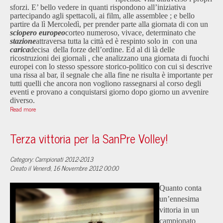
sforzi. E’ bello vedere in quanti rispondono all’iniziativa
partecipando agli spettacoli, ai film, alle assemblee ; e bello
partire da lì Mercoledì, per prender parte alla giornata di
con un
sciopero europeo
corteo numeroso, vivace, determinato che
stazione
attraversa tutta la città ed è respinto solo in
con una
carica
decisa
della forze dell’ordine. Ed al di là delle
ricostruzioni dei giornali , che analizzano una giornata di fuochi
europei con lo stesso spessore storico-politico con cui si descrive
una rissa al bar, il segnale che alla fine ne risulta è importante per
tutti quelli che ancora non vogliono rassegnarsi al corso degli
eventi e provano a conquistarsi giorno dopo giorno un avvenire
diverso.
Read more
Terza vittoria per la SanPre Volley!
Category: Campionati 2012-2013
Creato il Venerdì, 16 Novembre 2012 00:00
Quanto conta
un’ennesima
vittoria in un
campionato