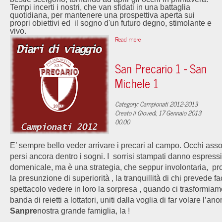
Tempi incerti i nostri, che van sfidati in una battaglia
quotidiana, per mantenere una prospettiva aperta sui
propri obiettivi ed il sogno d'un futuro degno, stimolante e
vivo.
Read more
San Precario 1 - San
Michele 1
Category: Campionati 2012-2013
Creato il Giovedì, 17 Gennaio 2013
00:00
E’ sempre bello veder arrivare i precari al campo. Occhi assor
persi ancora dentro i sogni. I sorrisi stampati danno espress
domenicale, ma è una strategia, che seppur involontaria, pro
la presunzione di superiorità , la tranquillità di chi prevede fac
spettacolo vedere in loro la sorpresa , quando ci trasformiam
banda di reietti a lottatori, uniti dalla voglia di far volare l’a
Sanpre
nostra grande famiglia, la
!