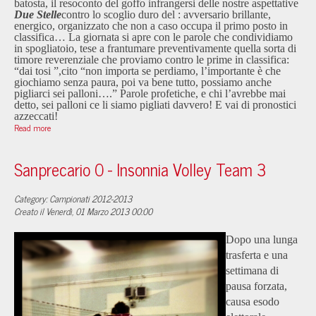
batosta, il resoconto del goffo infrangersi delle nostre aspettative
Due Stelle
contro lo scoglio duro del
: avversario brillante,
energico, organizzato che non a caso occupa il primo posto in
classifica… La giornata si apre con le parole che condividiamo
in spogliatoio, tese a frantumare preventivamente quella sorta di
timore reverenziale che proviamo contro le prime in classifica:
“dai tosi ”,cito “non importa se perdiamo, l’importante è che
giochiamo senza paura, poi va bene tutto, possiamo anche
pigliarci sei palloni….” Parole profetiche, e chi l’avrebbe mai
detto, sei palloni ce li siamo pigliati davvero! E vai di pronostici
azzeccati!
Read more
Sanprecario 0 - Insonnia Volley Team 3
Category: Campionati 2012-2013
Creato il Venerdì, 01 Marzo 2013 00:00
Dopo una lunga
trasferta e una
settimana di
pausa forzata,
causa esodo