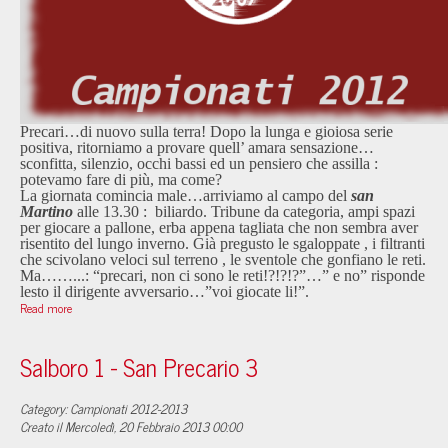
Precari…di nuovo sulla terra! Dopo la lunga e gioiosa serie
positiva, ritorniamo a provare quell’ amara sensazione…
sconfitta, silenzio, occhi bassi ed un pensiero che assilla :
potevamo fare di più, ma come?
La giornata comincia male…arriviamo al campo del
san
Martino
alle 13.30 : biliardo. Tribune da categoria, ampi spazi
per giocare a pallone, erba appena tagliata che non sembra aver
risentito del lungo inverno. Già pregusto le sgaloppate , i filtranti
che scivolano veloci sul terreno , le sventole che gonfiano le reti.
Ma……...: “precari, non ci sono le reti!?!?!?”…” e no” risponde
lesto il dirigente avversario…”voi giocate li!”.
Read more
Salboro 1 - San Precario 3
Category: Campionati 2012-2013
Creato il Mercoledì, 20 Febbraio 2013 00:00