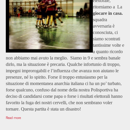
elettorale,
ritorniamo a
La
giocare in casa.
squadra
avversaria è
conosciuta, ci
siamo scontrati
tantissime volte e
a quanto ricordo
non abbiamo mai avuto la meglio. Siamo in 9 e sembra banale
dirlo, ma la situazione è precaria. Qualche infortunio di troppo,
impegni improrogabili e l’influenza che avanza non aiutano le
presenze, né lo spirito. Forse il troppo entusiasmo per la
situazione di momentanea anarchia italiana ci ha un po’ turbato,
forse qualcuno, confuso dal nome della nostra Polisportiva ha
deciso di candidarsi come papa o forse i risultati elettorali hanno
favorito la fuga dei nostri cervelli, che non sembrano voler
tornare. Questa partita è stata un disastro!
Read more