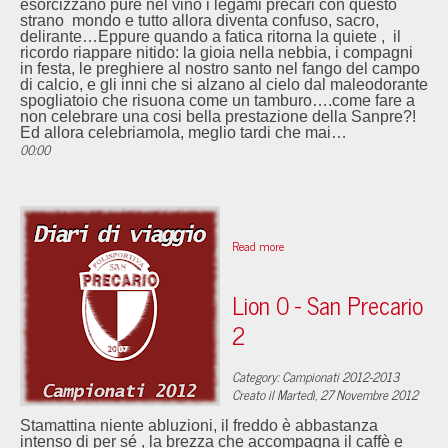
esorcizzano pure nel vino i legami precari con questo
strano mondo e tutto allora diventa confuso, sacro,
delirante…Eppure quando a fatica ritorna la quiete , il
ricordo riappare nitido: la gioia nella nebbia, i compagni
in festa, le preghiere al nostro santo nel fango del campo
di calcio, e gli inni che si alzano al cielo dal maleodorante
spogliatoio che risuona come un tamburo….come fare a
non celebrare una cosi bella prestazione della Sanpre?!
Ed allora celebriamola, meglio tardi che mai…
00:00
Read more
Lion 0 - San Precario
2
Category: Campionati 2012-2013
Creato il Martedì, 27 Novembre 2012
Stamattina niente abluzioni, il freddo è abbastanza
intenso di per sé , la brezza che accompagna il caffè e