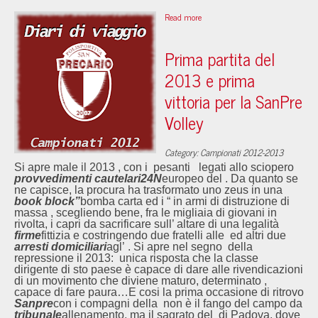
Read more
Prima partita del
2013 e prima
vittoria per la SanPre
Volley
Category: Campionati 2012-2013
Si apre male il 2013 , con i pesanti
legati allo sciopero
provvedimenti cautelari
24N
europeo del
. Da quanto se
ne capisce, la procura ha trasformato uno zeus in una
book block”
bomba carta ed i “
in armi di distruzione di
massa , scegliendo bene, fra le migliaia di giovani in
rivolta, i capri da sacrificare sull’ altare di una legalità
firme
fittizia e costringendo due fratelli alle
ed altri due
arresti domiciliari
agl’
. Si apre nel segno della
repressione il 2013: unica risposta che la classe
dirigente di sto paese è capace di dare alle rivendicazioni
di un movimento che diviene maturo, determinato ,
capace di fare paura…E cosi la prima occasione di ritrovo
Sanpre
con i compagni della
non è il fango del campo da
tribunale
allenamento, ma il sagrato del
di Padova, dove