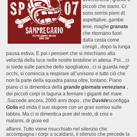
piccoli che siano. Ci
sono sorrisi pieni dI
aspettative, gambe
tese, maglie
granata
che ritornano fuori
dalla cesta come
conigli , dopo la lunga
pausa estiva. E poi i pensieri che si mischiano alla
velocità della luce nelle nostre testoline in attesa. Poi…ci
si siede sulle panche dello spogliatoio , ci si guarda negl’
occhi, si comincia a respirare all’unisono e tutto ciò che
non fa parte della squadra passa oltre, lontano. Piano
piano ci si dimentica della
grande giornata veneziana
,
dei piccoli corpi in laguna a fermare i giganti del mare
.Succede ancora, 2000 anni dopo , che
Davide
sconfigga
Golia
ed irrida il suo stupore con un gran sorriso sulle
labbra. Ma ci si dimentica pure del resto, di crisi e
malanni, di gioie ed
affanni. Tutto viene risucchiato nel silenzio che
accompagna i corpi a scaldarsi, il silenzio che precede la