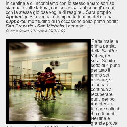
in centinaia ci incontriamo con lo stesso amaro sorriso
stampato sulle labbra, con la stessa rabbia negl’ occhi,
con la stessa gioiosa voglia di reagire…Sarà proprio
Appiani
questa voglia a riempire le tribune del
di una
supporter
moltitudine di
in occasione della prima partita
San Precario - San Michele
di gennaio :
.
Creato il Giovedì, 10 Gennaio 2013 00:00
Parte male la
prima partita
della SanPre
Volley, ieri
sera. Subito
sotto di 4 punti
per tutto il
primo set
insegue, si
affanna e
continua a
recuperare
punti per poi
riperdersi e
tornare sotto di
4,5 o 6 punti.
Nel finale
grande prova