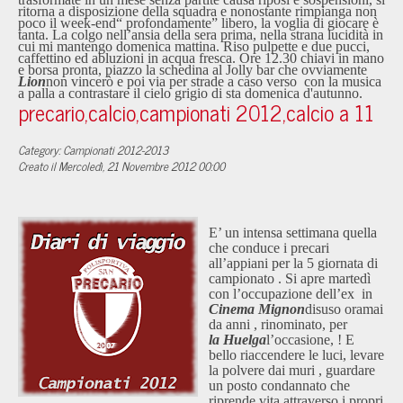
ritorna a disposizione della squadra e nonostante rimpianga non
poco il week-end“ profondamente” libero, la voglia di giocare è
tanta. La colgo nell’ansia della sera prima, nella strana lucidità in
cui mi mantengo domenica mattina. Riso pulpette e due pucci,
caffettino ed abluzioni in acqua fresca. Ore 12.30 chiavi in mano
e borsa pronta, piazzo la schedina al Jolly bar che ovviamente
Lion
non vincerò e poi via per strade a caso verso
con la musica
a palla a contrastare il cielo grigio di sta domenica d'autunno.
precario,calcio,campionati 2012,calcio a 11
Category: Campionati 2012-2013
Creato il Mercoledì, 21 Novembre 2012 00:00
E’ un intensa settimana quella
che conduce i precari
all’appiani per la 5 giornata di
campionato . Si apre martedì
con l’occupazione dell’ex
in
Cinema Mignon
disuso oramai
da anni , rinominato, per
la Huelga
l’occasione,
! E
bello riaccendere le luci, levare
la polvere dai muri , guardare
un posto condannato che
riprende vita attraverso i propri