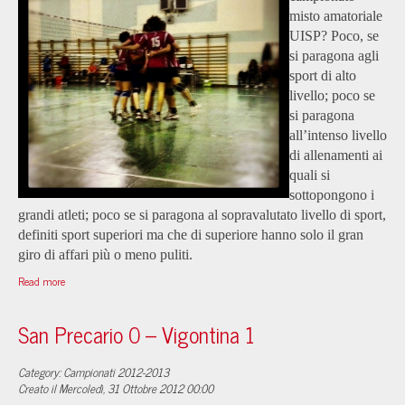
misto amatoriale
UISP? Poco, se
si paragona agli
sport di alto
livello; poco se
si paragona
all’intenso livello
di allenamenti ai
quali si
sottopongono i
grandi atleti; poco se si paragona al sopravalutato livello di sport,
definiti sport sup
eriori ma che di superiore hanno solo il gran
giro di affari più o meno puliti.
Read more
San Precario 0 – Vigontina 1
Category: Campionati 2012-2013
Creato il Mercoledì, 31 Ottobre 2012 00:00