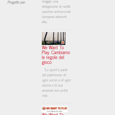
maggio, una
Progetto per
...
delegazione di realtà
sportive antirazziste
campane aderenti
alla...
We Want To
Play. Cambiamo
le regole del
gioco
"Lo sport è parte
del patrimonio di
ogni uomo e di ogni
donna e la sua
assenza non potrà
mai
...
We Want To