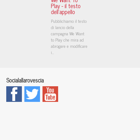
Play - il testo
dell'appello
Pubblichiamo il testo
di lancio della
campagna We Want
to Play che mira ad
abrogare e modificare
i...
Socialallarovescia