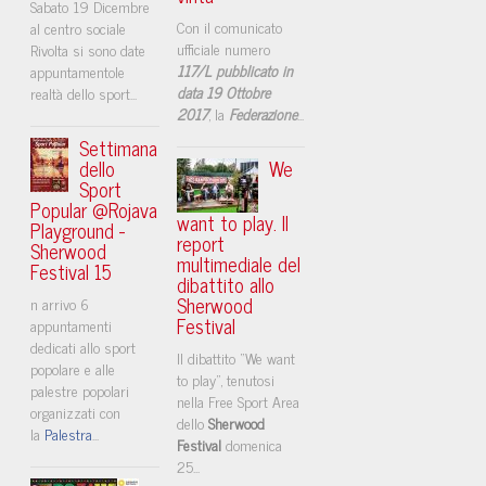
Sabato 19 Dicembre
Con il comunicato
al centro sociale
ufficiale numero
Rivolta si sono date
117/L pubblicato in
appuntamentole
data 19 Ottobre
realtà dello sport...
2017
, la
Federazione
...
Settimana
dello
We
Sport
Popular @Rojava
want to play. Il
Playground -
report
Sherwood
multimediale del
Festival 15
dibattito allo
Sherwood
n arrivo 6
Festival
appuntamenti
dedicati allo sport
Il dibattito “We want
popolare e alle
to play”, tenutosi
palestre popolari
nella Free Sport Area
organizzati con
dello
Sherwood
la
Palestra
...
Festival
domenica
25...