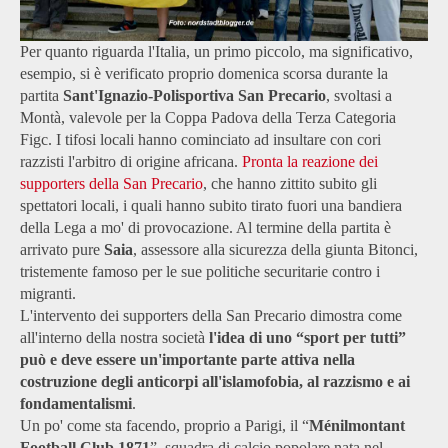
Per quanto riguarda l'Italia, un primo piccolo, ma significativo,
esempio, si è verificato proprio domenica scorsa durante la
partita
Sant'Ignazio-Polisportiva San Precario
, svoltasi a
Montà, valevole per la Coppa Padova della Terza Categoria
Figc. I tifosi locali hanno cominciato ad insultare con cori
razzisti l'arbitro di origine africana.
Pronta la reazione dei
supporters della San Precario
, che hanno zittito subito gli
spettatori locali, i quali hanno subito tirato fuori una bandiera
della Lega a mo' di provocazione. Al termine della partita è
arrivato pure
Saia
, assessore alla sicurezza della giunta Bitonci,
tristemente famoso per le sue politiche securitarie contro i
migranti.
L'intervento dei supporters della San Precario dimostra come
all'interno della nostra società
l'idea di uno “sport per tutti”
può e deve essere un'importante parte attiva nella
costruzione degli anticorpi all'islamofobia, al razzismo e ai
fondamentalismi
.
Un po' come sta facendo, proprio a Parigi, il “
Ménilmontant
Football Club 1871
”, squadra di calcio popolare nata nel