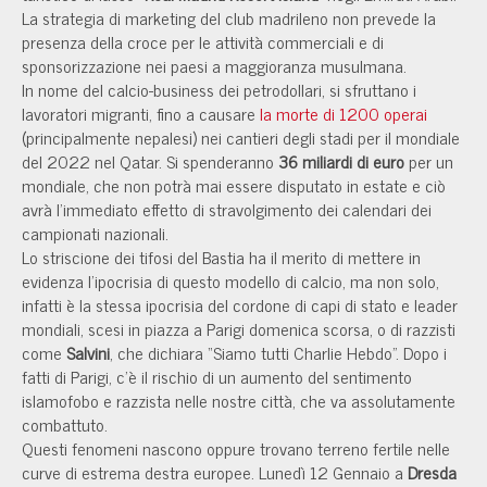
La strategia di marketing del club madrileno non prevede la
presenza della croce per le attività commerciali e di
sponsorizzazione nei paesi a maggioranza musulmana.
In nome del calcio-business dei petrodollari, si sfruttano i
lavoratori migranti, fino a causare
la morte di 1200 operai
(principalmente nepalesi) nei cantieri degli stadi per il mondiale
del 2022 nel Qatar. Si spenderanno
36 miliardi di euro
per un
mondiale, che non potrà mai essere disputato in estate e ciò
avrà l'immediato effetto di stravolgimento dei calendari dei
campionati nazionali.
Lo striscione dei tifosi del Bastia ha il merito di mettere in
evidenza l'ipocrisia di questo modello di calcio, ma non solo,
infatti è la stessa ipocrisia del cordone di capi di stato e leader
mondiali, scesi in piazza a Parigi domenica scorsa, o di razzisti
come
Salvini
, che dichiara “Siamo tutti Charlie Hebdo”. Dopo i
fatti di Parigi, c'è il rischio di un aumento del sentimento
islamofobo e razzista nelle nostre città, che va assolutamente
combattuto.
Questi fenomeni nascono oppure trovano terreno fertile nelle
curve di estrema destra europee. Lunedì 12 Gennaio a
Dresda