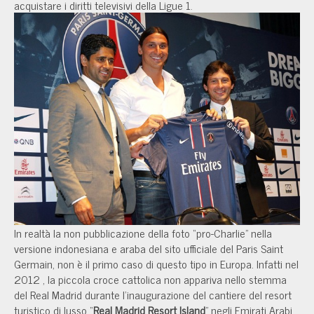
acquistare i diritti televisivi della Ligue 1
.
In realtà la non pubblicazione della foto “pro-Charlie” nella
versione indonesiana e araba del sito ufficiale del Paris Saint
Germain, non è il primo caso di questo tipo in Europa. Infatti nel
2012 , la piccola croce cattolica non appariva nello stemma
del Real Madrid durante l'inaugurazione del cantiere del resort
turistico di lusso “
Real Madrid Resort Island
” negli Emirati Arabi.