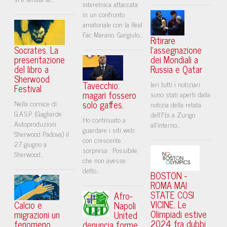
interetnica attaccata
in un confronto
amatoriale con la Real
Fac Marano. Gargiulo...
Ritirare
Socrates. La
l'assegnazione
presentazione
dei Mondiali a
del libro a
Russia e Qatar
Sherwood
Tavecchio:
Ieri tutti i notiziari
Festival
magari fossero
sono stati aperti dalla
solo gaffes.
Nella cornice di
notizia della retata
G.A.S.P. (Gagliarde
dell'Fbi a Zurigo
Ho continuato a
Autoproduzioni
all'interno...
guardare i siti web
Sherwood Padova) il
con crescente
27 giugno a
sorpresa . Possibile
Sherwood...
che non avesse
detto...
BOSTON -
ROMA MAI
STATE COSI
Afro-
VICINE. Le
Calcio e
Napoli
Olimpiadi estive
migrazioni un
United
2024 fra dubbi
fenomeno
denuncia forme