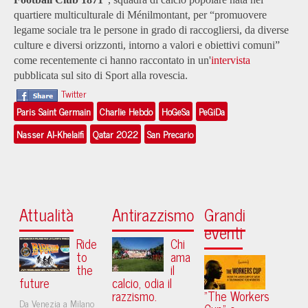
quartiere multiculturale di Ménilmontant, per “promuovere
legame sociale tra le persone in grado di raccogliersi, da diverse
culture e diversi orizzonti, intorno a valori e obiettivi comuni”
come recentemente ci hanno raccontato in un'
intervista
pubblicata sul sito di Sport alla rovescia.
Twitter
Paris Saint Germain
Charlie Hebdo
HoGeSa
PeGiDa
Nasser Al-Khelaifi
Qatar 2022
San Precario
Attualità
Antirazzismo
Grandi
eventi
Ride
Chi
to
ama
the
il
future
calcio, odia il
razzismo.
"The Workers
Da Venezia a Milano