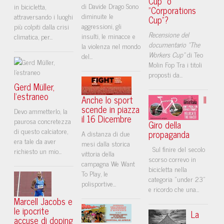
Cup" o
di Davide Drago Sono
in bicicletta,
"Corporations
diminuite le
attraversando i luoghi
Cup"?
aggressioni, gli
più colpiti dalla crisi
Recensione del
insulti, le minacce e
climatica, per...
documentario "The
la violenza nel mondo
Workers Cup"
di Teo
del...
Molin Fop Tra i titoli
proposti da...
Gerd Müller,
l’estraneo
Anche lo sport
Il
scende in piazza
Devo ammetterlo, la
il 16 Dicembre
paurosa concretezza
Giro della
di questo calciatore,
propaganda
A distanza di due
era tale da aver
mesi dalla storica
Sul finire del secolo
richiesto un mio...
vittoria della
scorso correvo in
campagna We Want
bicicletta nella
To Play, le
categoria "under 23"
polisportive...
e ricordo che una...
Marcell Jacobs e
le ipocrite
La
accuse di doping