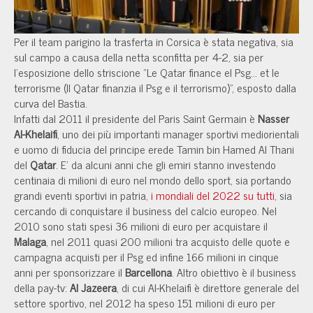
Per il team parigino la trasferta in Corsica è stata negativa, sia
sul campo a causa della netta sconfitta per 4-2, sia per
l'esposizione dello striscione “Le Qatar finance el Psg... et le
terrorisme (Il Qatar finanzia il Psg e il terrorismo)”, esposto dalla
curva del Bastia.
Infatti dal 2011 il presidente del Paris Saint Germain è
Nasser
Al-Khelaifi
, uno dei più importanti manager sportivi mediorientali
e uomo di fiducia del principe erede Tamin bin Hamed Al Thani
del
Qatar
. E' da alcuni anni che gli emiri stanno investendo
centinaia di milioni di euro nel mondo dello sport, sia portando
grandi eventi sportivi in patria,
i mondiali del 2022 su tutti
, sia
cercando di conquistare il business del calcio europeo. Nel
2010 sono stati spesi 36 milioni di euro per acquistare il
Malaga
, nel 2011 quasi 200 milioni tra acquisto delle quote e
campagna acquisti per il Psg ed infine 166 milioni in cinque
anni per sponsorizzare il
Barcellona
. Altro obiettivo è il business
della pay-tv:
Al Jazeera
, di cui Al-Khelaifi è direttore generale del
settore sportivo, nel 2012 ha speso 151 milioni di euro per