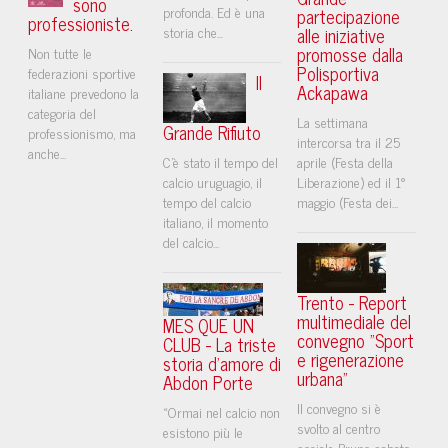
sono
profonda. Ed è una
partecipazione
professioniste.
storia che...
alle iniziative
promosse dalla
Non tutte le
Polisportiva
federazioni sportive
Il
Ackapawa
italiane prevedono la
categoria del
La settimana
Grande Rifiuto
professionismo, ma
intercorsa tra il 25
anche...
C’è stato il tempo del
aprile (Festa della
calcio uruguagio, il
Liberazione) ed il 1°
tempo del calcio
maggio (Festa dei...
italiano, il momento
del calcio...
Trento - Report
multimediale del
MES QUE UN
convegno "Sport
CLUB - La triste
e rigenerazione
storia d'amore di
urbana"
Abdon Porte
Il convegno si è
«Ormai nel calcio non
svolto al centro
esistono più le
sociale Bruno sabato