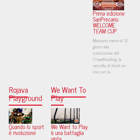
Prima edizione
SanPrecario
WELCOME
TEAM CUP
Mancano meno di 10
giorni alla
conclusione del
Crowdfunding, la
raccolta di fondi on-
line con la...
Rojava
We Want To
Playground
Play
Quando lo sport
We Want to Play
è rivoluzione
è una battaglia
vinta