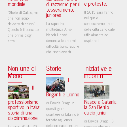
e proteste.
mondiale
di razzismo per il
tesseramento
Il 2015 sarà l'anno
“Storie di Calcio, ma
juniores.
nel quale
che non sono
La squadra
conosceremo i nomi
davvero di calcio.”
multietnica Afro-
delle città candidate
Questo è il concetto
Napoli United
ufficialmente ad
che prima d'ogni
denuncia le enormi
ospitare i...
altra...
difficoltà burocratiche
che rischiano di...
Non una di
Storie
Iniziative e
Meno
incontri
I
Il
Briganti e Librino
professionismo
Nasce a Catania
di Davide Drago In
sportivo in Italia:
la San Berillo
questi giorni il
storia di una
calcio junior
quartiere di Librino è
discriminazione
tornato agli onori
di Davide Drago Si
della cronaca per un...
La legge 91 del 23
racconta che per