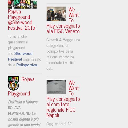
We
Rojava
Want
Playground
To
@Sherwood
Play consegnato
Festival 2015
alla FIGC Veneto
Torna anche
Giovedì 4 Maggio una
quest'anno il
delegazione di
playground
polisportive della
allo
Sherwood
regione Veneto ha
organizzato
Festival
incontrato i vertici
dalla
...
Polisportiva
del...
Rojava
We
Want
Playground
To
Play consegnato
Dall'Italia a Kobane
al comitato
ROJAVA
regionale FIGC
PLAYGROUND
La
Napoli
nostra dignità è più
​Oggi, venerdi 12
grande di una tenda!