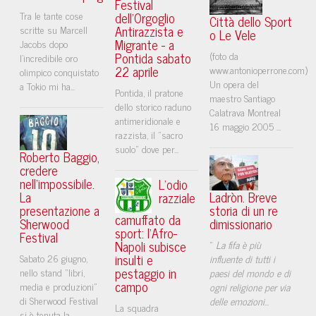
Festival
Tra le tante cose
dell'Orgoglio
Città dello Sport
Antirazzista e
scritte su Marcell
o Le Vele
Migrante - a
Jacobs dopo
Pontida sabato
(foto da
l’incredibile oro
22 aprile
www.antonioperrone.com)
olimpico conquistato
Un opera del
a Tokio mi ha...
Pontida, il pratone
maestro Santiago
dello storico raduno
Calatrava Montreal
antimeridionale e
16 maggio 2005 ...
razzista, il "sacro
suolo" dove per...
Roberto Baggio,
credere
nell'impossibile.
L’odio
La
Ladròn. Breve
razziale
presentazione a
storia di un re
camuffato da
Sherwood
dimissionario
sport: l’Afro-
Festival
Napoli subisce
“
La fifa è più
insulti e
Sabato 26 giugno,
influente di tutti i
pestaggio in
nello stand “libri,
paesi del mondo e di
campo
media e produzioni”
ogni religione per via
di Sherwood Festival
delle emozioni
...
La squadra
si è tenuta la...