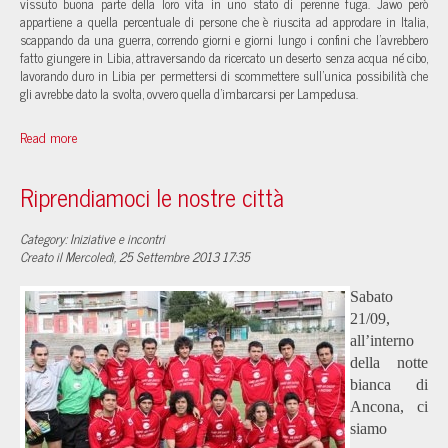
vissuto buona parte della loro vita in uno stato di perenne fuga. Jawo però
appartiene a quella percentuale di persone che è riuscita ad approdare in Italia,
scappando da una guerra, correndo giorni e giorni lungo i confini che l’avrebbero
fatto giungere in Libia, attraversando da ricercato un deserto senza acqua né cibo,
lavorando duro in Libia per permettersi di scommettere sull’unica possibilità che
gli avrebbe dato la svolta, ovvero quella d’imbarcarsi per Lampedusa.
Read more
Riprendiamoci le nostre città
Category: Iniziative e incontri
Creato il Mercoledì, 25 Settembre 2013 17:35
Sabato
21/09,
all’interno
della notte
bianca di
Ancona, ci
siamo