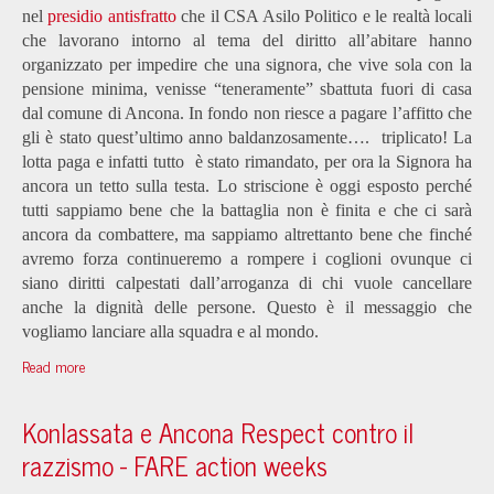
nel
presidio antisfratto
che il CSA Asilo Politico e le realtà locali
che lavorano intorno al tema del diritto all’abitare hanno
organizzato per impedire che una signora, che vive sola con la
pensione minima, venisse “teneramente” sbattuta fuori di casa
dal comune di Ancona. In fondo non riesce a pagare l’affitto che
gli è stato quest’ultimo anno baldanzosamente…. triplicato! La
lotta paga e infatti tutto è stato rimandato, per ora la Signora ha
ancora un tetto sulla testa. Lo striscione è oggi esposto perché
tutti sappiamo bene che la battaglia non è finita e che ci sarà
ancora da combattere, ma sappiamo altrettanto bene che finché
avremo forza continueremo a rompere i coglioni ovunque ci
siano diritti calpestati dall’arroganza di chi vuole cancellare
anche la dignità delle persone. Questo è il messaggio che
vogliamo lanciare alla squadra e al mondo.
Read more
Konlassata e Ancona Respect contro il
razzismo - FARE action weeks