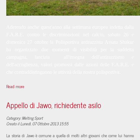
Aderendo anche quest'anno alla settimana europea indetta dalla
F.A.R.E. contro le discriminazioni nel calcio, sabato 26 e
domenica 27 ottobre la Polisportiva antirazzista Assata Shakur
ha organizzato due momenti di visibilità per la suddetta
campagna, lanciata all'insegna dell'antirazzismo e
dell'accoglienza, valori promossi dalle azioni delle F.A.R.E. e
che contraddistinguono le attività della nostra polisportiva.
Read more
Appello di Jawo, richiedente asilo
Category: Melting Sport
Creato il Lunedì, 07 Ottobre 2013 15:55
La storia di Jawo è comune a quella di molti altri giovani che come lui hanno