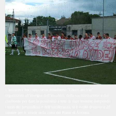
L'iniziativa #occupycorsocarloalberto "Gioco anch'io"
organizzata all’insegna dell’incontro, della socializzazione e del
confronto per dare la possibilità a tutti di stare insieme rompendo
i muri del pregiudizio e dell’intolleranza, si è svolta domenica 28
ottobre per le strade nella zona del Piano di Ancona.