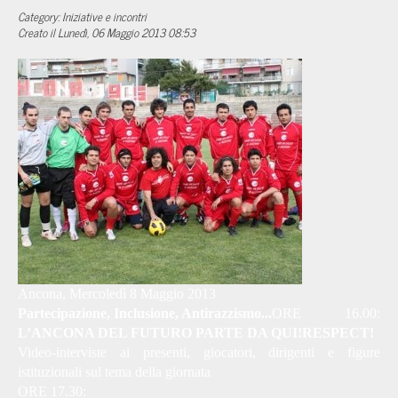
Category: Iniziative e incontri
Creato il Lunedì, 06 Maggio 2013 08:53
Ancona, Mercoledì 8 Maggio 2013
Partecipazione, Inclusione, Antirazzismo...
ORE 16.00:
L’ANCONA DEL FUTURO PARTE DA QUI!
RESPECT!
Video-interviste ai presenti, giocatori, dirigenti e figure
istituzionali sul tema della giornata
ORE 17.30: