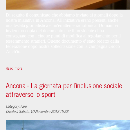
Di seguito il comunicato che abbiamo inviato ai giornali dopo la
nostra iniziativa in Ancona. All'iniziativa erano presenti anche
una testata giornalistica e un'emittente radiofonica. Domani vi
invieremo copia del documento che il presidente ci ha
consegnato con i cinque punti di modifica al regolamento per il
tesseramento stranieri. Questo documento e' stato redatto dalla
federazione dopo nostra sollecitazione con la campagna Gioco
Anch'io.
Read more
Ancona - La giornata per l'inclusione sociale
attraverso lo sport
Category: Fare
Creato il Sabato, 10 Novembre 2012 15:38