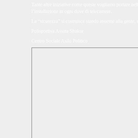
Tante altre iniziative come queste vogliamo portare nell
l’installazione in ogni dove di telecamere.
La “sicurezza” si costruisce stando insieme alla gente,
Polisportiva Assata Shakur
Centro Sociale Asilo Politico