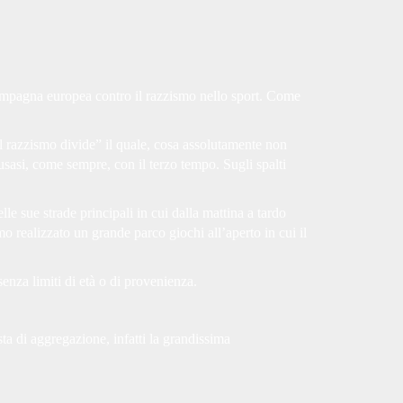
ampagna europea contro il razzismo nello sport. Come
 il razzismo divide” il quale, cosa assolutamente non
clusasi, come sempre, con il terzo tempo. Sugli spalti
e sue strade principali in cui dalla mattina a tardo
o realizzato un grande parco giochi all’aperto in cui il
 senza limiti di età o di provenienza.
sta di aggregazione, infatti la grandissima