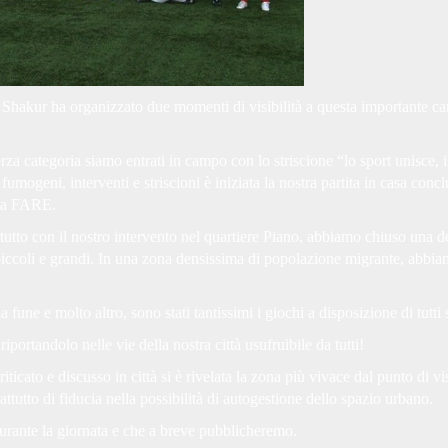
Shakur ha organizzato due momenti di visibilità a questa importante c
terza categoria siamo entrati in campo con lo striscione “lo sport unisce,
 fumogeni, interventi e striscioni è iniziata la nostra partita in casa con
ella FARE.
to con il nostro intervento nel quartiere Piano, abbiamo chiuso una dell
piccoli e grandi. In una zona densissima di popolazione migrante, abbiam
a fune e molto altro, sono stati tantissimi i giochi a disposizione di tutti
iportandolo nelle vie della nostra città usufruibile da tutti!
icato e discusso in città si è rivelata la zona più vivace dal punto di vi
ttutto di fiducia nella possibilità di autogestione dello spazio urbano.
durante la giornata e che a breve pubblicheremo.