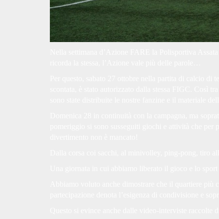
Nella settimana d’Azione FARE la Polisportiva Assata 
ricorda la stessa, l’Azione vale più delle parole…
Per questo, sabato 27 ottobre nella partita di calcio di 
scontata, è stato autorizzato dalla stessa FIGC. Così tra
sono state distribuite le nostre fanzine e il materiale d
Domenica 28 in continuità con la campagna, ma soprattut
pomeriggio si sono susseguiti giochi e attività che per 
divertimento non è mancato!
Dalla corsa coi sacchi, al minivolley, ping-pong, tiro all
Una giornata in cui abbiamo liberato il gioco e lo sport r
Abbiamo voluto anche dimostrare che il quartiere più crit
partecipazione denota l’esigenza di condivisione e sopra
Questo si evince anche dalle video-interviste raccolte 