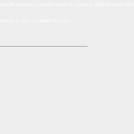
e strade di Ancona, consapevoli che la risposta ai problemi sociali non 
 uscendo di casa, occupando le piazze!